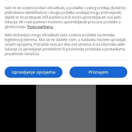
Vaši će se osobni podaci obrađivati, a podatke s vašeg uređaja (kolačiće,
jedinstvene identifikatore i druge podatke uređaja) mogu pohranjivati,
dijeliti te im pristupati 203 partnera ili ih može upotrebljavati ova web-
lokacija. Mi i naši partneri možemo upotrebljavati precizne podatke o
geolociranju.
Popis partnera.
Neki dobavljači mogu obrađivati vaše osobne podatke na temelju
legitimnog interesa. Ako se ne slažete s tim, u nastavku možete upravljati
svojim opcijama. Potražite vezu pri dnu ove stranice ili na izborniku web-
lokacije za upravljanje pristankom ili povlačenje pristanka u postavkama
privatnosti i kolačića.
Upravljanje opcijama
Pristajem