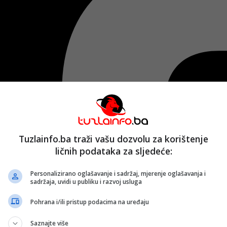
Tuzlainfo.ba traži vašu dozvolu za korištenje
ličnih podataka za sljedeće:
Personalizirano oglašavanje i sadržaj, mjerenje oglašavanja i
sadržaja, uvidi u publiku i razvoj usluga
Pohrana i/ili pristup podacima na uređaju
Saznajte više