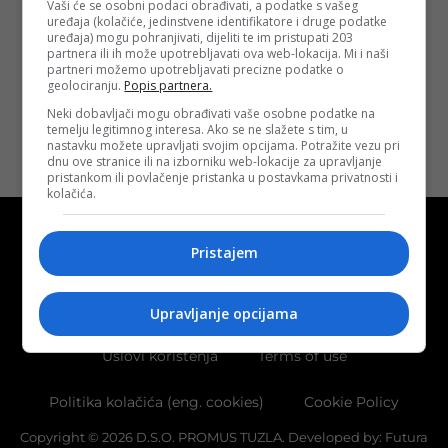
Vaši će se osobni podaci obrađivati, a podatke s vašeg
organizacija
uređaja (kolačiće, jedinstvene identifikatore i druge podatke
Objavljeno:
28.
uređaja) mogu pohranjivati, dijeliti te im pristupati 203
05. 2021.
partnera ili ih može upotrebljavati ova web-lokacija. Mi i naši
partneri možemo upotrebljavati precizne podatke o
Opširnije
geolociranju.
Popis partnera.
Neki dobavljači mogu obrađivati vaše osobne podatke na
temelju legitimnog interesa. Ako se ne slažete s tim, u
nastavku možete upravljati svojim opcijama. Potražite vezu pri
dnu ove stranice ili na izborniku web-lokacije za upravljanje
pristankom ili povlačenje pristanka u postavkama privatnosti i
kolačića.
Pristajem
Kontakt
O nama
Marketing
Upravljanje opcijama
Uslovi korištenja
Terms of use
Politika kolačića (eng. cookies)
Cookie Policy
Copyright © 2026 D.S.O. PROMUS TUZLA. Developed by:
Futura