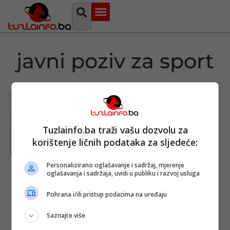
Najava događaja
Bosna i Hercegovina
Sa svih strana
Tuzlanski imenik
javni poziv za sport
Tuzlainfo.ba traži vašu dozvolu za
korištenje ličnih podataka za sljedeće:
Personalizirano oglašavanje i sadržaj, mjerenje
Tuzlanski
oglašavanja i sadržaja, uvidi u publiku i razvoj usluga
kanton:
Objavljen Javni
Pohrana i/ili pristup podacima na uređaju
poziv za
sufinansiranje
projekata
Saznajte više
sportskih