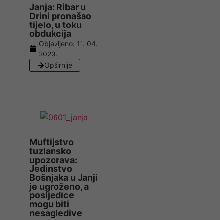
Janja: Ribar u
Drini pronašao
tijelo, u toku
obdukcija
Objavljeno:
11. 04.
2023.
Opširnije
Muftijstvo
tuzlansko
upozorava:
Jedinstvo
Bošnjaka u Janji
je ugroženo, a
posljedice
mogu biti
nesagledive