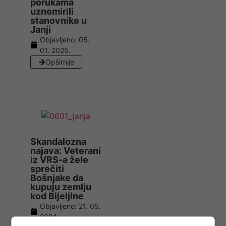
porukama
uznemirili
stanovnike u
Janji
Objavljeno:
05.
01. 2025.
Opširnije
Skandalozna
najava: Veterani
iz VRS-a žele
sprečiti
Bošnjake da
kupuju zemlju
kod Bijeljine
Objavljeno:
21. 05.
2024.