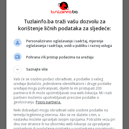
Opširnije
Tuzlainfo.ba traži vašu dozvolu za
korištenje ličnih podataka za sljedeće:
Personalizirano oglašavanje i sadržaj, mjerenje
oglašavanja i sadržaja, uvidi u publiku i razvoj usluga
Sud BiH: Za
zločine u Janji
potvrđeno 12
Pohrana i/ili pristup podacima na uređaju
godina zatvora
Objavljeno:
12.
Saznajte više
03. 2024.
Vaši će se osobni podaci obrađivati, a podatke s vašeg
Opširnije
uređaja (kolačiće, jedinstvene identifikatore i druge podatke
uređaja) mogu pohranjivati, dijeliti te im pristupati 203
partnera ili ih može upotrebljavati ova web-lokacija. Mi i naši
partneri možemo upotrebljavati precizne podatke o
geolociranju.
Popis partnera.
Neki dobavljači mogu obrađivati vaše osobne podatke na
temelju legitimnog interesa. Ako se ne slažete s tim, u
nastavku možete upravljati svojim opcijama. Potražite vezu pri
dnu ove stranice ili na izborniku web-lokacije za upravljanje
Kraj
pristankom ili povlačenje pristanka u postavkama privatnosti i