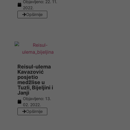
Objavljeno:
22. 11.
2022.
Opširnije
Reisul-ulema
Kavazović
posjetio
medžlise u
Tuzli, Bijeljini i
Janji
Objavljeno:
13.
02. 2022.
Opširnije