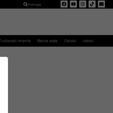
Pretraga
Tuzlanski imenik
Berza rada
Ostalo
Izbori