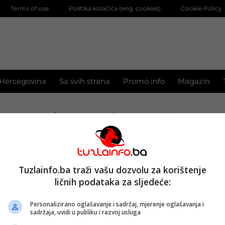
Terms of use
Politika kolačića (eng. cookies)
Cookie Policy
 Hercegovina
Sa svih strana
Promo info
Magazin
janez kopač
oskupljenje el. energije, Kopač tvrdi da je to
Tuzlainfo.ba traži vašu dozvolu za korištenje
om poretku EZ
ličnih podataka za sljedeće:
022.
Personalizirano oglašavanje i sadržaj, mjerenje oglašavanja i
sadržaja, uvidi u publiku i razvoj usluga