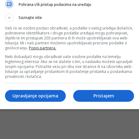
Pohrana i/ili pristup podacima na uređaju
Saznajte više
Vaši će se osobni podaci obrađivati, a podatke s vašeg uređaja (kolačiće,
jedinstvene identifikatore i druge podatke uređaja) mogu pohranjivati,
dijeliti te im pristupati 203 partnera ili ih može upotrebljavati ova web-
lokacija. Mi i naši partneri možemo upotrebljavati precizne podatke o
geolociranju.
Popis partnera.
Neki dobavljači mogu obrađivati vaše osobne podatke na temelju
legitimnog interesa. Ako se ne slažete s tim, u nastavku možete upravljati
Uslovi korištenja
Terms of use
Politika kol
svojim opcijama. Potražite vezu pri dnu ove stranice ili na izborniku web-
lokacije za upravljanje pristankom ili povlačenje pristanka u postavkama
privatnosti i kolačića.
© 2026 D.S.O. PROMUS TUZLA. Developed by:
Futura Multimedia 
Upravljanje opcijama
Pristajem