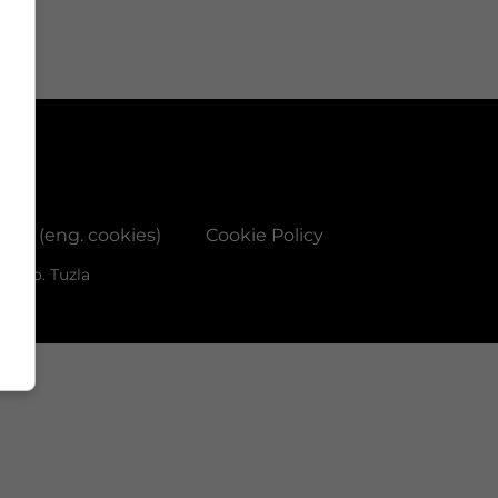
ačića (eng. cookies)
Cookie Policy
d.o.o. Tuzla