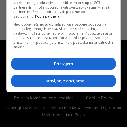
uređaja) mogu pohranjivati, dijeliti te im pristupati 203
Opširnije
partnera ili ih može upotrebljavati ova web-lokacija. Mi i naši
partneri možemo upotrebljavati precizne podatke o
geolociranju.
Popis partnera.
Neki dobavljači mogu obrađivati vaše osobne podatke na
temelju legitimnog interesa. Ako se ne slažete s tim, u
nastavku možete upravljati svojim opcijama. Potražite vezu pri
dnu ove stranice ili na izborniku web-lokacije za upravljanje
pristankom ili povlačenje pristanka u postavkama privatnosti i
kolačića.
Pristajem
Kontakt
O nama
Marketing
Upravljanje opcijama
Uslovi korištenja
Terms of use
Politika kolačića (eng. cookies)
Cookie Policy
Copyright © 2026 D.S.O. PROMUS TUZLA. Developed by:
Futura
Multimedia d.o.o. Tuzla