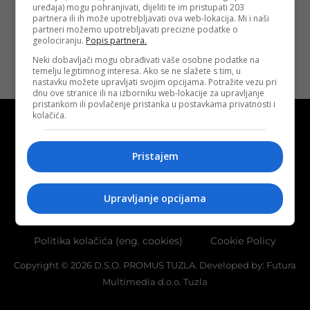
uređaja) mogu pohranjivati, dijeliti te im pristupati 203
Opširnije
partnera ili ih može upotrebljavati ova web-lokacija. Mi i naši
partneri možemo upotrebljavati precizne podatke o
geolociranju.
Popis partnera.
Neki dobavljači mogu obrađivati vaše osobne podatke na
temelju legitimnog interesa. Ako se ne slažete s tim, u
nastavku možete upravljati svojim opcijama. Potražite vezu pri
dnu ove stranice ili na izborniku web-lokacije za upravljanje
pristankom ili povlačenje pristanka u postavkama privatnosti i
kolačića.
Pristajem
Kontakt
O nama
Marketing
Upravljanje opcijama
Uslovi korištenja
Terms of use
Politika kolačića (eng. cookies)
Cookie Policy
Copyright © 2026 D.S.O. PROMUS TUZLA. Developed by:
Futura
Multimedia d.o.o. Tuzla