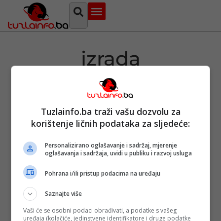
Najava događaja
Bosna i Hercegovina
Sa svih strana
Tuzlanski imenik
izrada
personaliziriranog
Nakita
Tuzlainfo.ba traži vašu dozvolu za
korištenje ličnih podataka za sljedeće:
Personalizirano oglašavanje i sadržaj, mjerenje
oglašavanja i sadržaja, uvidi u publiku i razvoj usluga
Mjesto gdje
počinje vaša
priča: Zlatarna
Pohrana i/ili pristup podacima na uređaju
Korzo Tuzla
spaja tradiciju i
Saznajte više
moderni dizajn
Objavljeno:
23.
Vaši će se osobni podaci obrađivati, a podatke s vašeg
uređaja (kolačiće, jedinstvene identifikatore i druge podatke
09. 2025.