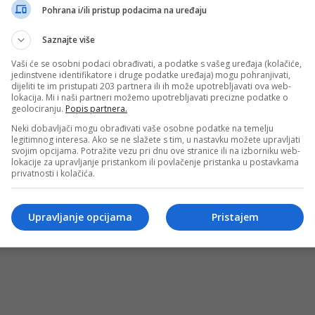
Pohrana i/ili pristup podacima na uređaju
Saznajte više
Vaši će se osobni podaci obrađivati, a podatke s vašeg uređaja (kolačiće,
jedinstvene identifikatore i druge podatke uređaja) mogu pohranjivati,
dijeliti te im pristupati 203 partnera ili ih može upotrebljavati ova web-
lokacija. Mi i naši partneri možemo upotrebljavati precizne podatke o
geolociranju.
Popis partnera.
Neki dobavljači mogu obrađivati vaše osobne podatke na temelju
legitimnog interesa. Ako se ne slažete s tim, u nastavku možete upravljati
Uslovi korištenja
Terms of use
Politika kol
svojim opcijama. Potražite vezu pri dnu ove stranice ili na izborniku web-
lokacije za upravljanje pristankom ili povlačenje pristanka u postavkama
privatnosti i kolačića.
© 2026 D.S.O. PROMUS TUZLA. Developed by:
Futura Multimedia 
Upravljanje opcijama
Pristajem