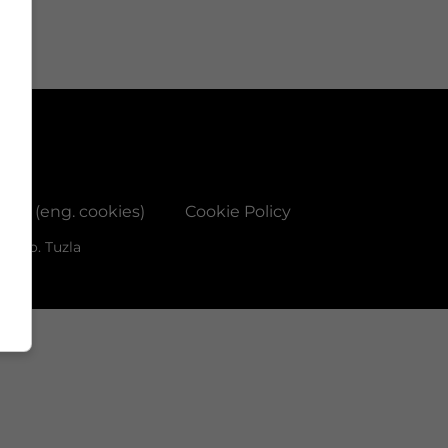
ačića (eng. cookies)
Cookie Policy
d.o.o. Tuzla