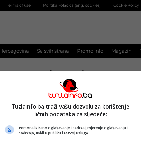
Terms of use
Politika kolačića (eng. cookies)
Cookie Policy
 Hercegovina
Sa svih strana
Promo info
Magazin
iznuda
aloljetnika da izmisli dug za drogu kako bi mu o
Tuzlainfo.ba traži vašu dozvolu za korištenje
000 KM
ličnih podataka za sljedeće:
022.
Personalizirano oglašavanje i sadržaj, mjerenje oglašavanja i
sadržaja, uvidi u publiku i razvoj usluga