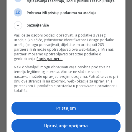
oglašavanja i sadržaja, uvidi u publiku i razvoj usluga
Pohrana i/ili pristup podacima na uređaju
Saznajte više
Vaši će se osobni podaci obrađivati, a podatke s vašeg
uređaja (kolačiće, jedinstvene identifikatore i druge podatke
uređaja) mogu pohranjivati, dijeliti te im pristupati 203
partnera ili ih može upotrebljavati ova web-lokacija. Mi i naši
Naslovna
partneri možemo upotrebljavati precizne podatke o
geolociranju.
Popis partnera.
Tuzla i TK
Najava događaja
Neki dobavljači mogu obrađivati vaše osobne podatke na
temelju legitimnog interesa. Ako se ne slažete s tim, u
Bosna i Hercegovina
nastavku možete upravljati svojim opcijama. Potražite vezu pri
Sa svih strana
dnu ove stranice ili na izborniku web-lokacije za upravljanje
pristankom ili povlačenje pristanka u postavkama privatnosti i
Promo info
kolačića.
Magazin
Tuzlanski imenik
Pristajem
Berza rada
Ostalo
TUZLAINFO WEBTV
Upravljanje opcijama
Koristimo obnovljive izvore energije