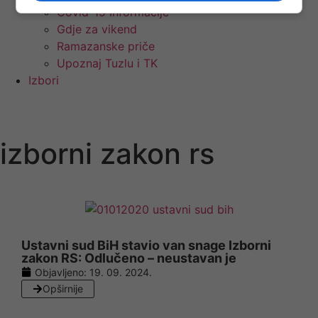
Covid-19 Informacije
Gdje za vikend
Ramazanske priče
Upoznaj Tuzlu i TK
Izbori
izborni zakon rs
Ustavni sud BiH stavio van snage Izborni
zakon RS: Odlučeno – neustavan je
Objavljeno:
19. 09. 2024.
Opširnije