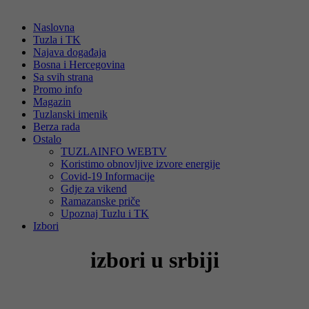
Naslovna
Tuzla i TK
Najava događaja
Bosna i Hercegovina
Sa svih strana
Promo info
Magazin
Tuzlanski imenik
Berza rada
Ostalo
TUZLAINFO WEBTV
Koristimo obnovljive izvore energije
Covid-19 Informacije
Gdje za vikend
Ramazanske priče
Upoznaj Tuzlu i TK
Izbori
izbori u srbiji