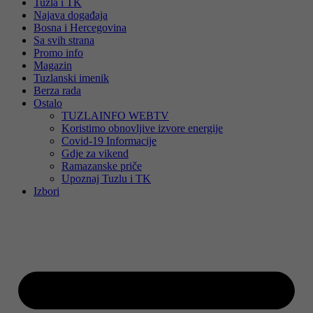
Tuzla i TK
Najava događaja
Bosna i Hercegovina
Sa svih strana
Promo info
Magazin
Tuzlanski imenik
Berza rada
Ostalo
TUZLAINFO WEBTV
Koristimo obnovljive izvore energije
Covid-19 Informacije
Gdje za vikend
Ramazanske priče
Upoznaj Tuzlu i TK
Izbori