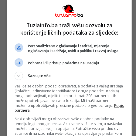
Ostalo
TUZLAINFO WEBTV
Koristimo obnovljive izvore energije
Covid-19 Informacije
Tuzlainfo.ba traži vašu dozvolu za
Gdje za vikend
korištenje ličnih podataka za sljedeće:
Ramazanske priče
Upoznaj Tuzlu i TK
Izbori
Personalizirano oglašavanje i sadržaj, mjerenje
oglašavanja i sadržaja, uvidi u publiku i razvoj usluga
Naslovna
Tuzla i TK
Pohrana i/ili pristup podacima na uređaju
Najava događaja
Bosna i Hercegovina
Sa svih strana
Saznajte više
Promo info
Magazin
Vaši će se osobni podaci obrađivati, a podatke s vašeg uređaja
(kolačiće, jedinstvene identifikatore i druge podatke uređaja)
Tuzlanski imenik
mogu pohranjivati, dijeliti te im pristupati 203 partnera ili ih
Berza rada
može upotrebljavati ova web-lokacija. Mi i naši partneri
Ostalo
možemo upotrebljavati precizne podatke o geolociranju.
Popis
TUZLAINFO WEBTV
partnera.
Koristimo obnovljive izvore energije
Covid-19 Informacije
Neki dobavljači mogu obrađivati vaše osobne podatke na
temelju legitimnog interesa. Ako se ne slažete s tim, u nastavku
Gdje za vikend
možete upravljati svojim opcijama. Potražite vezu pri dnu ove
Ramazanske priče
stranice ili na izborniku web-lokacije za upravljanje pristankom
Upoznaj Tuzlu i TK