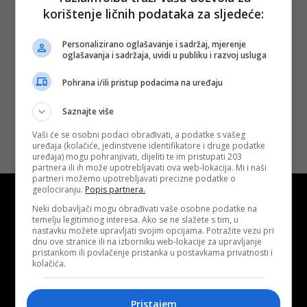
sportske
korištenje ličnih podataka za sljedeće:
fotografije BiH
„Tomislav
Trojak“
Personalizirano oglašavanje i sadržaj, mjerenje
oglašavanja i sadržaja, uvidi u publiku i razvoj usluga
Objavljeno:
16. 02.
2024.
Pohrana i/ili pristup podacima na uređaju
Opširnije
Saznajte više
Vaši će se osobni podaci obrađivati, a podatke s vašeg
uređaja (kolačiće, jedinstvene identifikatore i druge podatke
uređaja) mogu pohranjivati, dijeliti te im pristupati 203
partnera ili ih može upotrebljavati ova web-lokacija. Mi i naši
partneri možemo upotrebljavati precizne podatke o
geolociranju.
Popis partnera.
Neki dobavljači mogu obrađivati vaše osobne podatke na
temelju legitimnog interesa. Ako se ne slažete s tim, u
nastavku možete upravljati svojim opcijama. Potražite vezu pri
dnu ove stranice ili na izborniku web-lokacije za upravljanje
Kontakt
O nama
Marketing
pristankom ili povlačenje pristanka u postavkama privatnosti i
kolačića.
Uslovi korištenja
Terms of use
Pristajem