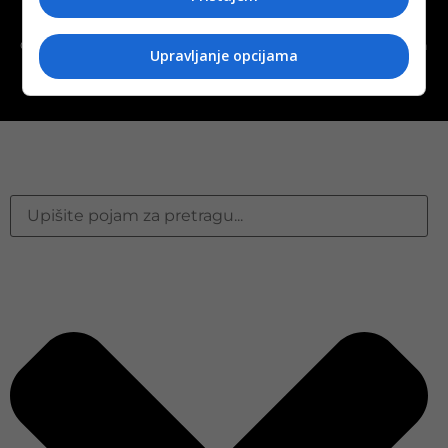
Politika kolačića (eng. cookies)
Cookie Policy
Copyright © 2026 D.S.O. PROMUS TUZLA. Developed by:
Futura
Upravljanje opcijama
Multimedia d.o.o. Tuzla