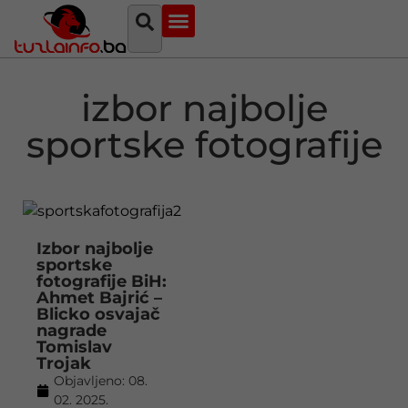
Najava događaja
Bosna i Hercegovina
Sa svih strana
Tuzlanski imenik
izbor najbolje
sportske fotografije
Izbor najbolje
sportske
fotografije BiH:
Ahmet Bajrić –
Blicko osvajač
nagrade
Tomislav
Trojak
Objavljeno:
08.
02. 2025.