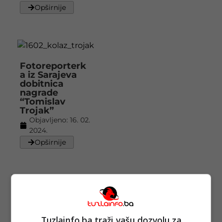
Opširnije
Fotoreporterk
a iz Sarajeva
dobitnica
nagrade
“Tomislav
Trojak”
Objavljeno:
16. 02.
2024.
Opširnije
Večeras u BKC
TK Izbor
najbolje
Tuzlainfo.ba traži vašu dozvolu za