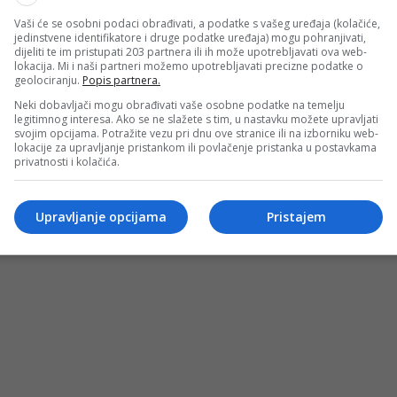
Vaši će se osobni podaci obrađivati, a podatke s vašeg uređaja (kolačiće,
jedinstvene identifikatore i druge podatke uređaja) mogu pohranjivati,
dijeliti te im pristupati 203 partnera ili ih može upotrebljavati ova web-
lokacija. Mi i naši partneri možemo upotrebljavati precizne podatke o
geolociranju.
Popis partnera.
Neki dobavljači mogu obrađivati vaše osobne podatke na temelju
legitimnog interesa. Ako se ne slažete s tim, u nastavku možete upravljati
svojim opcijama. Potražite vezu pri dnu ove stranice ili na izborniku web-
lokacije za upravljanje pristankom ili povlačenje pristanka u postavkama
privatnosti i kolačića.
Upravljanje opcijama
Pristajem