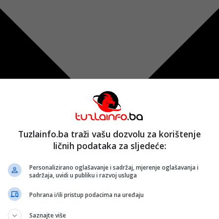
Tuzlainfo.ba traži vašu dozvolu za korištenje
ličnih podataka za sljedeće:
Personalizirano oglašavanje i sadržaj, mjerenje oglašavanja i
sadržaja, uvidi u publiku i razvoj usluga
Pohrana i/ili pristup podacima na uređaju
Saznajte više