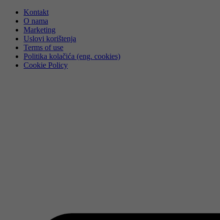
Skip
Kontakt
to
O nama
content
Marketing
Uslovi korištenja
Terms of use
Politika kolačića (eng. cookies)
Cookie Policy