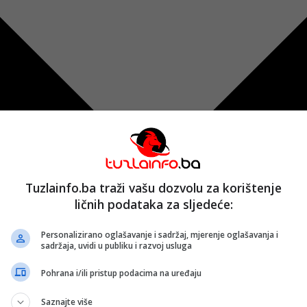
Tuzlainfo.ba traži vašu dozvolu za korištenje
ličnih podataka za sljedeće:
Personalizirano oglašavanje i sadržaj, mjerenje oglašavanja i
sadržaja, uvidi u publiku i razvoj usluga
Pohrana i/ili pristup podacima na uređaju
Saznajte više