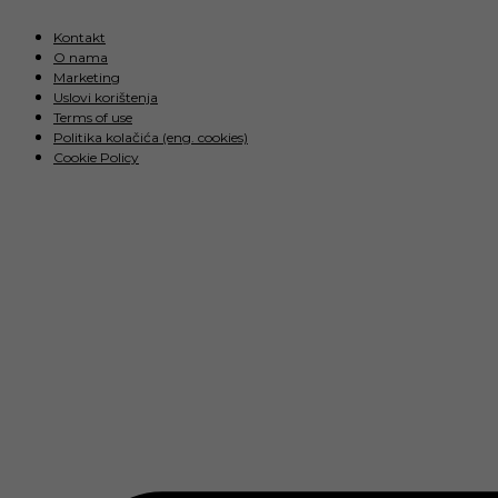
Skip
to
Kontakt
content
O nama
Marketing
Uslovi korištenja
Terms of use
Politika kolačića (eng. cookies)
Cookie Policy