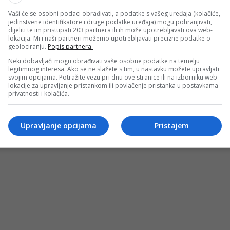
Vaši će se osobni podaci obrađivati, a podatke s vašeg uređaja (kolačiće,
jedinstvene identifikatore i druge podatke uređaja) mogu pohranjivati,
dijeliti te im pristupati 203 partnera ili ih može upotrebljavati ova web-
lokacija. Mi i naši partneri možemo upotrebljavati precizne podatke o
geolociranju.
Popis partnera.
Neki dobavljači mogu obrađivati vaše osobne podatke na temelju
legitimnog interesa. Ako se ne slažete s tim, u nastavku možete upravljati
svojim opcijama. Potražite vezu pri dnu ove stranice ili na izborniku web-
lokacije za upravljanje pristankom ili povlačenje pristanka u postavkama
privatnosti i kolačića.
Upravljanje opcijama
Pristajem