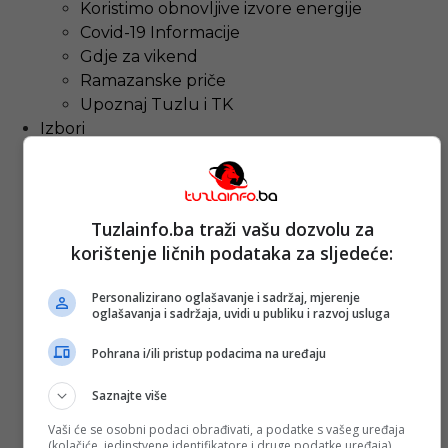
Koristimo obnovljive izvore energije
Covid-19 Informacije
Gdje za vikend
Ramazanske priče
Upoznaj Tuzlu i TK
Izbori
Naslovna
Tuzla i TK
Najava događaja
Bosna i Hercegovina
Tuzlainfo.ba traži vašu dozvolu za
Sa svih strana
korištenje ličnih podataka za sljedeće:
Promo info
Magazin
Personalizirano oglašavanje i sadržaj, mjerenje
oglašavanja i sadržaja, uvidi u publiku i razvoj usluga
Tuzlanski imenik
Berza rada
Pohrana i/ili pristup podacima na uređaju
Ostalo
TUZLAINFO WEBTV
Saznajte više
Koristimo obnovljive izvore energije
Vaši će se osobni podaci obrađivati, a podatke s vašeg uređaja
Covid-19 Informacije
(kolačiće, jedinstvene identifikatore i druge podatke uređaja)