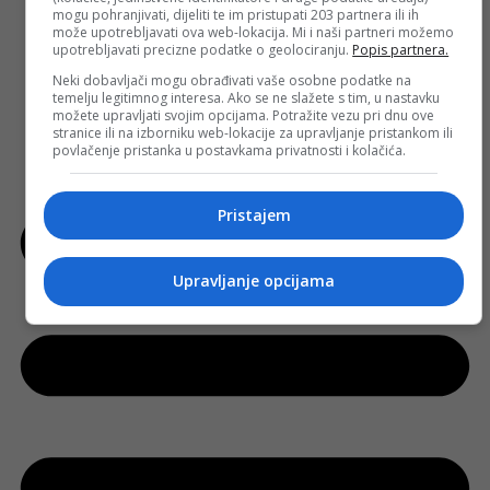
mogu pohranjivati, dijeliti te im pristupati 203 partnera ili ih
Gdje za vikend
može upotrebljavati ova web-lokacija. Mi i naši partneri možemo
Ramazanske priče
upotrebljavati precizne podatke o geolociranju.
Popis partnera.
Upoznaj Tuzlu i TK
Neki dobavljači mogu obrađivati vaše osobne podatke na
Izbori
temelju legitimnog interesa. Ako se ne slažete s tim, u nastavku
možete upravljati svojim opcijama. Potražite vezu pri dnu ove
stranice ili na izborniku web-lokacije za upravljanje pristankom ili
povlačenje pristanka u postavkama privatnosti i kolačića.
Pristajem
Upravljanje opcijama