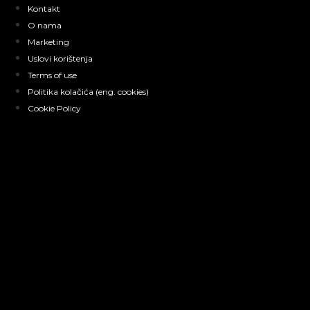
Skip
Kontakt
to
O nama
content
Marketing
Uslovi korištenja
Terms of use
Politika kolačića (eng. cookies)
Cookie Policy