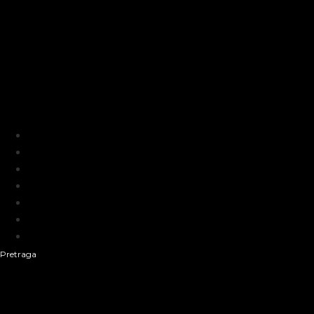
Kontakt
O nama
Marketing
Uslovi korištenja
Terms of use
Politika kolačića (eng. cookies)
Cookie Policy
Pretraga