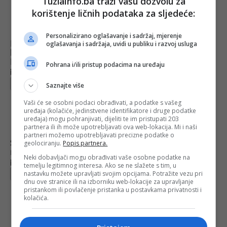
Tuzlainfo.ba traži vašu dozvolu za
korištenje ličnih podataka za sljedeće:
Personalizirano oglašavanje i sadržaj, mjerenje
Bingo najveći investitor: U domaće firme
oglašavanja i sadržaja, uvidi u publiku i razvoj usluga
koje su bile pred stečajem uložio milijardu
KM
Pohrana i/ili pristup podacima na uređaju
Objavljeno:
09. 05. 2024.
Opširnije
Saznajte više
Vaši će se osobni podaci obrađivati, a podatke s vašeg
uređaja (kolačiće, jedinstvene identifikatore i druge podatke
uređaja) mogu pohranjivati, dijeliti te im pristupati 203
partnera ili ih može upotrebljavati ova web-lokacija. Mi i naši
partneri možemo upotrebljavati precizne podatke o
Schmidt upozorio invesitore da ne ulažu
geolociranju.
Popis partnera.
novac u RS: Mogli bi ostati bez njega
Neki dobavljači mogu obrađivati vaše osobne podatke na
Objavljeno:
14. 07. 2023.
temelju legitimnog interesa. Ako se ne slažete s tim, u
nastavku možete upravljati svojim opcijama. Potražite vezu pri
Opširnije
dnu ove stranice ili na izborniku web-lokacije za upravljanje
pristankom ili povlačenje pristanka u postavkama privatnosti i
kolačića.