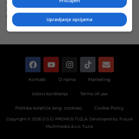
Pristajem
Vlada TK odobrila dodatnih skoro 800.000
KM za kapitalne investicije u obrazovanju
Objavljeno:
17. 11. 2021.
Upravljanje opcijama
Opširnije
Kontakt
O nama
Marketing
Uslovi korištenja
Terms of use
Politika kolačića (eng. cookies)
Cookie Policy
Copyright © 2026 D.S.O. PROMUS TUZLA. Developed by:
Futura
Multimedia d.o.o. Tuzla