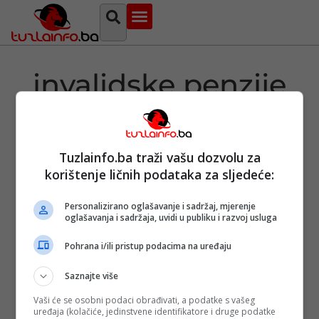
Najava događaja
Bosna i Hercegovina
Sa svih strana
Tuzlanski imenik
invalidske penzije
Tuzlainfo.ba traži vašu dozvolu za
Vlada FBiH
korištenje ličnih podataka za sljedeće:
predložila
izmjene:
Korisnici
Personalizirano oglašavanje i sadržaj, mjerenje
invalidskih
oglašavanja i sadržaja, uvidi u publiku i razvoj usluga
penzija više
neće moći
Pohrana i/ili pristup podacima na uređaju
primati penziju
i raditi?!
Saznajte više
Objavljeno:
10. 03.
2024.
Vaši će se osobni podaci obrađivati, a podatke s vašeg
uređaja (kolačiće, jedinstvene identifikatore i druge podatke
Opširnije