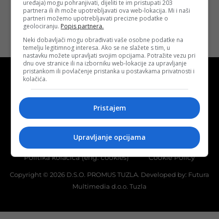
uređaja) mogu pohranjivati, dijeliti te im pristupati 203
partnera ili ih može upotrebljavati ova web-lokacija. Mi i naši
partneri možemo upotrebljavati precizne podatke o
geolociranju.
Popis partnera.
Neki dobavljači mogu obrađivati vaše osobne podatke na
temelju legitimnog interesa. Ako se ne slažete s tim, u
nastavku možete upravljati svojim opcijama. Potražite vezu pri
dnu ove stranice ili na izborniku web-lokacije za upravljanje
pristankom ili povlačenje pristanka u postavkama privatnosti i
kolačića.
Pristajem
Kontakt
O nama
Marketing
Uslovi korištenja
Terms of use
Upravljanje opcijama
Politika kolačića (eng. cookies)
Cookie Policy
Copyright © 2026 D.S.O. PROMUS TUZLA. Developed by:
Futura
Multimedia d.o.o. Tuzla