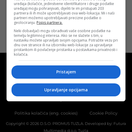
Objavljeno:
15. 08.
uređaja (kolačiće, jedinstvene identifikatore i druge podatke
uređaja) mogu pohranjivati, dijeliti te im pristupati 203
2021.
partnera ili ih može upotrebljavati ova web-lokacija. Mi i naši
Opširnije
partneri možemo upotrebljavati precizne podatke o
geolociranju.
Popis partnera.
Neki dobavljači mogu obrađivati vaše osobne podatke na
temelju legitimnog interesa. Ako se ne slažete s tim, u
nastavku možete upravljati svojim opcijama. Potražite vezu pri
dnu ove stranice ili na izborniku web-lokacije za upravljanje
pristankom ili povlačenje pristanka u postavkama privatnosti i
kolačića.
Pristajem
Kontakt
O nama
Marketing
Upravljanje opcijama
Uslovi korištenja
Terms of use
Politika kolačića (eng. cookies)
Cookie Policy
Copyright © 2026 D.S.O. PROMUS TUZLA. Developed by:
Futura
Multimedia d.o.o. Tuzla