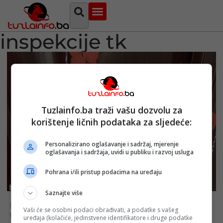
Najava događaja
Bosna i Hercegovina
Sa svih strana
Tuzlanski imenik
inspekcije tk
Tuzlainfo.ba traži vašu dozvolu za
korištenje ličnih podataka za sljedeće:
Personalizirano oglašavanje i sadržaj, mjerenje
oglašavanja i sadržaja, uvidi u publiku i razvoj usluga
Pohrana i/ili pristup podacima na uređaju
Saznajte više
Brojni kažnjeni: Kontrole u TK otkrile
Vaši će se osobni podaci obrađivati, a podatke s vašeg
nepravilnosti u gotovo svakom drugom
uređaja (kolačiće, jedinstvene identifikatore i druge podatke