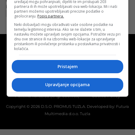
objektu
uređaja) mogu pohranjivati, dijeliti te im pristupati 203
Objavljeno:
16. 06. 2025.
partnera ili ih može upotrebljavati ova web-lokacija. Mi i naši
partneri možemo upotrebljavati precizne podatke o
Opširnije
geolociranju.
Popis partnera.
Neki dobavljači mogu obrađivati vaše osobne podatke na
temelju legitimnog interesa. Ako se ne slažete s tim, u
nastavku možete upravljati svojim opcijama. Potražite vezu pri
dnu ove stranice ili na izborniku web-lokacije za upravljanje
pristankom ili povlačenje pristanka u postavkama privatnosti i
kolačića.
Pristajem
Kontakt
O nama
Marketing
Uslovi korištenja
Terms of use
Upravljanje opcijama
Politika kolačića (eng. cookies)
Cookie Policy
Copyright © 2026 D.S.O. PROMUS TUZLA. Developed by:
Futura
Multimedia d.o.o. Tuzla