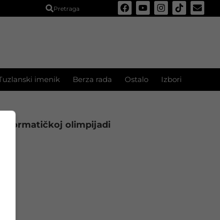
Pretraga
Tuzlanski imenik
Berza rada
Ostalo
Izbori
 informatičkoj olimpijadi
nje