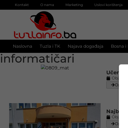
Kontakt
O nama
Marketing
Uslovi korištenja
Naslovna
Tuzla i TK
Najava događaja
Bosna i
informatičari
Učenici 
Objavlj
Opširn
Najbolji
Objavlj
Opširn