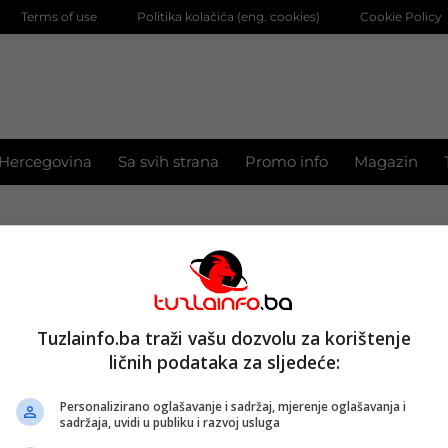
Terms of use
Politika kolačića (eng. cookies)
Cookie Policy
 Hercegovina
Sa svih strana
Promo info
Magazin
iz BiH osvojili medalje na Juniorskoj balkanskoj
eno:
08. 09. 2022.
ije
Tuzlainfo.ba traži vašu dozvolu za korištenje
ličnih podataka za sljedeće:
 informatičari TK se plasirali na državno takmiče
Personalizirano oglašavanje i sadržaj, mjerenje oglašavanja i
eno:
12. 05. 2022.
sadržaja, uvidi u publiku i razvoj usluga
ije