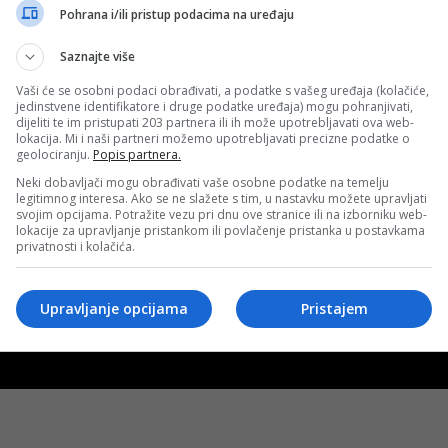
Pohrana i/ili pristup podacima na uređaju
Saznajte više
Vaši će se osobni podaci obrađivati, a podatke s vašeg uređaja (kolačiće,
jedinstvene identifikatore i druge podatke uređaja) mogu pohranjivati,
dijeliti te im pristupati 203 partnera ili ih može upotrebljavati ova web-
lokacija. Mi i naši partneri možemo upotrebljavati precizne podatke o
geolociranju.
Popis partnera.
Neki dobavljači mogu obrađivati vaše osobne podatke na temelju
legitimnog interesa. Ako se ne slažete s tim, u nastavku možete upravljati
svojim opcijama. Potražite vezu pri dnu ove stranice ili na izborniku web-
lokacije za upravljanje pristankom ili povlačenje pristanka u postavkama
privatnosti i kolačića.
Uslovi korištenja
Terms of use
Politika kol
Upravljanje opcijama
Pristajem
© 2026 D.S.O. PROMUS TUZLA. Developed by:
Futura Multimedia 