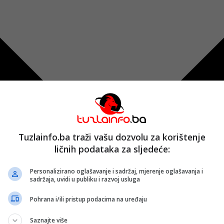
Tuzlainfo.ba traži vašu dozvolu za korištenje
ličnih podataka za sljedeće:
Personalizirano oglašavanje i sadržaj, mjerenje oglašavanja i
sadržaja, uvidi u publiku i razvoj usluga
Pohrana i/ili pristup podacima na uređaju
Saznajte više