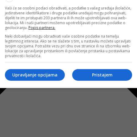
Vaši će se osobni podaci obrađivati, a podatke s vašeg uređaja (kolačiće,
jedinstvene identifikatore i druge podatke uređaja) mogu pohranjivati,
dijeliti te im pristupati 203 partnera ili ih može upotrebljavati ova web-
lokacija. Mi i naši partneri možemo upotrebljavati precizne podatke o
geolociranju.
Popis partnera.
Neki dobavljači mogu obrađivati vaše osobne podatke na temelju
legitimnog interesa. Ako se ne slažete s tim, u nastavku možete upravljati
svojim opcijama. Potražite vezu pri dnu ove stranice ili na izborniku web-
lokacije za upravljanje pristankom ili povlačenje pristanka u postavkama
privatnosti i kolačića.
Upravljanje opcijama
Pristajem