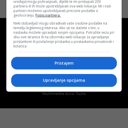
uređaja) mogu pohranjivati, dijeliti te im pristupati 203
partnera ili ih može upotrebljavati ova web-lokacija. Mi i naši
partneri možemo upotrebljavati precizne podatke o
geolociranju.
Popis partnera.
Neki dobavljači mogu obrađivati vaše osobne podatke na
temelju legitimnog interesa. Ako se ne slažete s tim, u
nastavku možete upravljati svojim opcijama. Potražite vezu pri
dnu ove stranice ili na izborniku web-lokacije za upravljanje
pristankom ili povlačenje pristanka u postavkama privatnosti i
kolačića.
Kontakt
O nama
Marketing
Pristajem
Uslovi korištenja
Terms of use
Politika kolačića (eng. cookies)
Cookie Policy
Upravljanje opcijama
Copyright © 2026 D.S.O. PROMUS TUZLA. Developed by:
Futura
Multimedia d.o.o. Tuzla