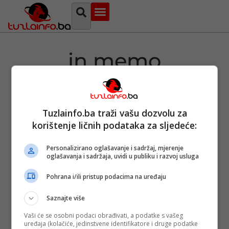
Najava događaja
Bosna i Hercegovina
Sa svih strana
Tuzlanski imenik
in memo
Tuzlainfo.ba traži vašu dozvolu za
Tuga u BiH:
korištenje ličnih podataka za sljedeće:
Preminuo
dječak koji se
od teške
Personalizirano oglašavanje i sadržaj, mjerenje
bolesti liječio u
oglašavanja i sadržaja, uvidi u publiku i razvoj usluga
Turskoj
Objavljeno:
31. 03.
Pohrana i/ili pristup podacima na uređaju
2024.
Opširnije
Saznajte više
Vaši će se osobni podaci obrađivati, a podatke s vašeg
uređaja (kolačiće, jedinstvene identifikatore i druge podatke