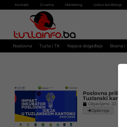
Kontakt
O nama
Marketing
Uslovi korištenja
Naslovna
Tuzla i TK
Najava događaja
Bosna i
Poslovna prilika
Tuzlanski kanto
Objavljeno:
22. 04. 
Opširnije