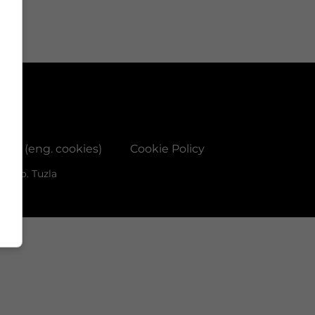
ačića (eng. cookies)
Cookie Policy
d.o.o. Tuzla