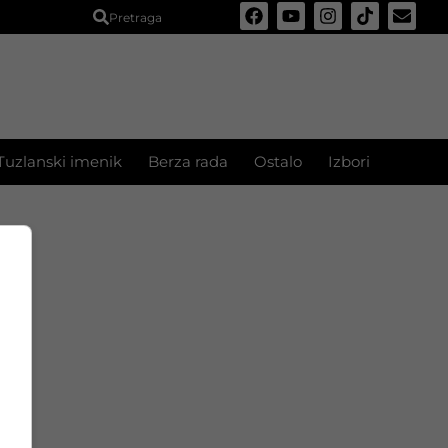
Pretraga
Tuzlanski imenik
Berza rada
Ostalo
Izbori