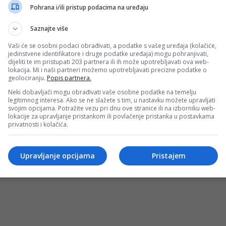
Pohrana i/ili pristup podacima na uređaju
Saznajte više
Vaši će se osobni podaci obrađivati, a podatke s vašeg uređaja (kolačiće,
jedinstvene identifikatore i druge podatke uređaja) mogu pohranjivati,
dijeliti te im pristupati 203 partnera ili ih može upotrebljavati ova web-
lokacija. Mi i naši partneri možemo upotrebljavati precizne podatke o
geolociranju.
Popis partnera.
Neki dobavljači mogu obrađivati vaše osobne podatke na temelju
legitimnog interesa. Ako se ne slažete s tim, u nastavku možete upravljati
Uslovi korištenja
Terms of use
Politika kol
svojim opcijama. Potražite vezu pri dnu ove stranice ili na izborniku web-
lokacije za upravljanje pristankom ili povlačenje pristanka u postavkama
privatnosti i kolačića.
© 2026 D.S.O. PROMUS TUZLA. Developed by:
Futura Multimedia 
Upravljanje opcijama
Pristajem