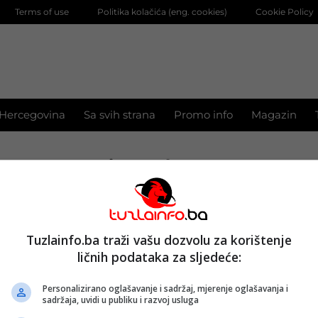
Terms of use
Politika kolačića (eng. cookies)
Cookie Policy
 Hercegovina
Sa svih strana
Promo info
Magazin
impkat
 za mlade: IMPAKT raspisao javni poziv za
Tuzlainfo.ba traži vašu dozvolu za korištenje
n
ličnih podataka za sljedeće:
2022.
Personalizirano oglašavanje i sadržaj, mjerenje oglašavanja i
sadržaja, uvidi u publiku i razvoj usluga