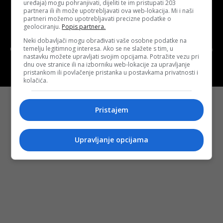
uređaja) mogu pohranjivati, dijeliti te im pristupati 203
Uslovi korištenja
Terms of use
partnera ili ih može upotrebljavati ova web-lokacija. Mi i naši
partneri možemo upotrebljavati precizne podatke o
geolociranju.
Popis partnera.
Politika kolačića (eng. cookies)
Cookie Policy
Neki dobavljači mogu obrađivati vaše osobne podatke na
temelju legitimnog interesa. Ako se ne slažete s tim, u
Copyright © 2026 D.S.O. PROMUS TUZLA. Developed by:
Futura
nastavku možete upravljati svojim opcijama. Potražite vezu pri
Multimedia d.o.o. Tuzla
dnu ove stranice ili na izborniku web-lokacije za upravljanje
pristankom ili povlačenje pristanka u postavkama privatnosti i
kolačića.
Pristajem
Upravljanje opcijama