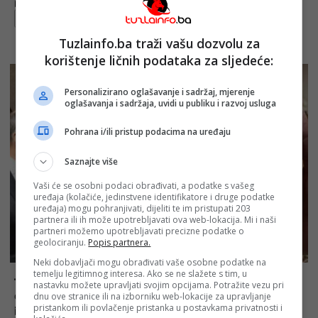
Objavljeno:
18. 09. 2023.
Opširnije
Tuzlainfo.ba traži vašu dozvolu za
korištenje ličnih podataka za sljedeće:
Personalizirano oglašavanje i sadržaj, mjerenje
oglašavanja i sadržaja, uvidi u publiku i razvoj usluga
Pohrana i/ili pristup podacima na uređaju
Saznajte više
Vaši će se osobni podaci obrađivati, a podatke s vašeg
uređaja (kolačiće, jedinstvene identifikatore i druge podatke
uređaja) mogu pohranjivati, dijeliti te im pristupati 203
partnera ili ih može upotrebljavati ova web-lokacija. Mi i naši
partneri možemo upotrebljavati precizne podatke o
geolociranju.
Popis partnera.
Neki dobavljači mogu obrađivati vaše osobne podatke na
temelju legitimnog interesa. Ako se ne slažete s tim, u
Tužilaštvo BiH od Ukrajine zatražilo
nastavku možete upravljati svojim opcijama. Potražite vezu pri
dokumentaciju za aferu Ikona
dnu ove stranice ili na izborniku web-lokacije za upravljanje
pristankom ili povlačenje pristanka u postavkama privatnosti i
Objavljeno:
21. 01. 2022.