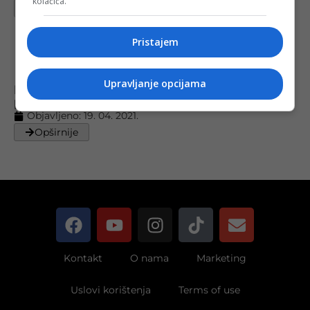
kolačića.
Opširnije
Pristajem
Upravljanje opcijama
Međunarodni skandal: Šta se dešava sa
predmetom “Ikona”?
Objavljeno:
19. 04. 2021.
Opširnije
Kontakt
O nama
Marketing
Uslovi korištenja
Terms of use