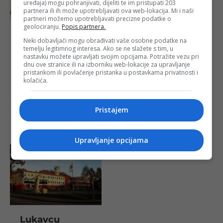
uređaja) mogu pohranjivati, dijeliti te im pristupati 203
partnera ili ih može upotrebljavati ova web-lokacija. Mi i naši
partneri možemo upotrebljavati precizne podatke o
geolociranju.
Popis partnera.
Šta se dešava:
Neki dobavljači mogu obrađivati vaše osobne podatke na
Zabilježeni
temelju legitimnog interesa. Ako se ne slažete s tim, u
problemi s
nastavku možete upravljati svojim opcijama. Potražite vezu pri
izdavanjem
dnu ove stranice ili na izborniku web-lokacije za upravljanje
dokumenata u
pristankom ili povlačenje pristanka u postavkama privatnosti i
BiH
kolačića.
Objavljeno:
28.
03. 2025.
Pristajem
Opširnije
Upravljanje opcijama
Lukavcu