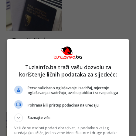
Pasoši, lični
dokumenti i
vozačke
dozvole pod
rizikom zbog
Tuzlainfo.ba traži vašu dozvolu za
državnog
budžeta
korištenje ličnih podataka za sljedeće:
Objavljeno:
05. 12.
2025.
Personalizirano oglašavanje i sadržaj, mjerenje
Opširnije
oglašavanja i sadržaja, uvidi u publiku i razvoj usluga
Pohrana i/ili pristup podacima na uređaju
Saznajte više
Vaši će se osobni podaci obrađivati, a podatke s vašeg
uređaja (kolačiće, jedinstvene identifikatore i druge podatke