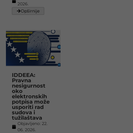
2026.
Opširnije
IDDEEA:
Pravna
nesigurnost
oko
elektronskih
potpisa može
usporiti rad
sudova i
tužilaštava
Objavljeno:
22.
06. 2026.