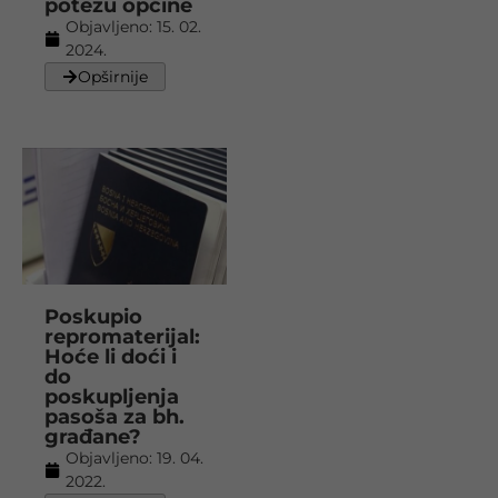
potezu općine
Objavljeno:
15. 02.
2024.
Opširnije
Poskupio
repromaterijal:
Hoće li doći i
do
poskupljenja
pasoša za bh.
građane?
Objavljeno:
19. 04.
2022.