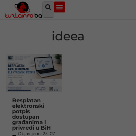
Najava događaja
Bosna i Hercegovina
Sa svih strana
Tuzlanski imenik
ideea
Besplatan
elektronski
potpis
dostupan
građanima i
privredi u BiH
Objavljeno:
23. 07.