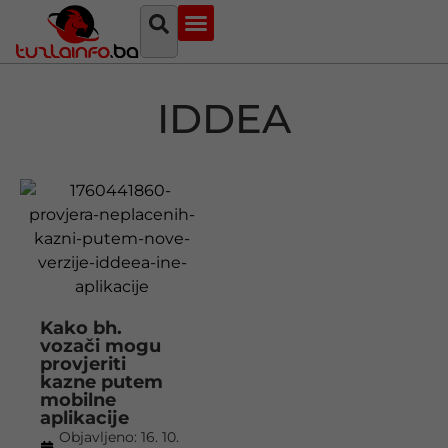
Najava događaja
Bosna i Hercegovina
Sa svih strana
Tuzlanski imenik
IDDEA
Kako bh.
vozači mogu
provjeriti
kazne putem
mobilne
aplikacije
Objavljeno:
16. 10.