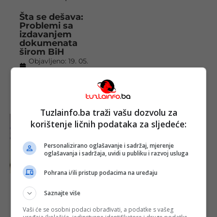
Šta se dešava:
Problemi sa
izdavanjem
dokumenata
širom BiH
Objavljeno:
19. 05.
2025.
Opširnije
Tuzlainfo.ba traži vašu dozvolu za
korištenje ličnih podataka za sljedeće:
Personalizirano oglašavanje i sadržaj, mjerenje
oglašavanja i sadržaja, uvidi u publiku i razvoj usluga
Pohrana i/ili pristup podacima na uređaju
Oglasili se iz
Saznajte više
IDDEEA-e o
zastoju
Vaši će se osobni podaci obrađivati, a podatke s vašeg
prilikom