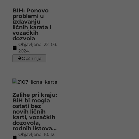
BIH: Ponovo
problemi u
izdavanju
ličnih karata i
vozačkih
dozvola
Objavljeno:
22. 03.
2024.
Opširnije
Zalihe pri kraju:
BiH bi mogla
ostati bez
novih ličnih
karti, vozačkih
dozovola,
rodnih listova…
Objavljeno:
10. 12.