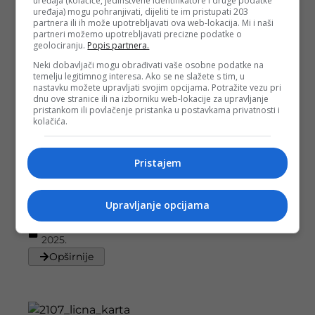
uređaja (kolačiće, jedinstvene identifikatore i druge podatke
izdavanja ličnih
uređaja) mogu pohranjivati, dijeliti te im pristupati 203
dokumenata
partnera ili ih može upotrebljavati ova web-lokacija. Mi i naši
Objavljeno:
31. 03.
partneri možemo upotrebljavati precizne podatke o
geolociranju.
Popis partnera.
2025.
Neki dobavljači mogu obrađivati vaše osobne podatke na
Opširnije
temelju legitimnog interesa. Ako se ne slažete s tim, u
nastavku možete upravljati svojim opcijama. Potražite vezu pri
dnu ove stranice ili na izborniku web-lokacije za upravljanje
pristankom ili povlačenje pristanka u postavkama privatnosti i
kolačića.
Pasoši bh.
građana na
Pristajem
‘dark webu’:
Kako zaštititi
lične podatke
Upravljanje opcijama
od krađe?
Objavljeno:
12. 02.
2025.
Opširnije