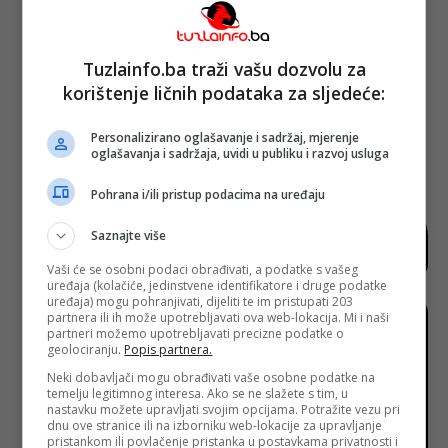
Tuzlainfo.ba traži vašu dozvolu za
korištenje ličnih podataka za sljedeće:
Poruka reisul-uleme povodom Kurban-
bajrama: Čuvajmo dostojanstvo i svetost
Bajrama
Personalizirano oglašavanje i sadržaj, mjerenje
oglašavanja i sadržaja, uvidi u publiku i razvoj usluga
Pohrana i/ili pristup podacima na uređaju
Saznajte više
Vaši će se osobni podaci obrađivati, a podatke s vašeg
uređaja (kolačiće, jedinstvene identifikatore i druge podatke
uređaja) mogu pohranjivati, dijeliti te im pristupati 203
partnera ili ih može upotrebljavati ova web-lokacija. Mi i naši
partneri možemo upotrebljavati precizne podatke o
geolociranju.
Popis partnera.
Neki dobavljači mogu obrađivati vaše osobne podatke na
temelju legitimnog interesa. Ako se ne slažete s tim, u
nastavku možete upravljati svojim opcijama. Potražite vezu pri
dnu ove stranice ili na izborniku web-lokacije za upravljanje
pristankom ili povlačenje pristanka u postavkama privatnosti i