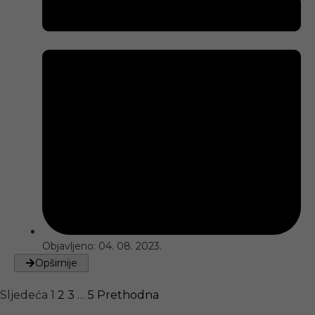
Objavljeno:
04. 08. 2023.
Opširnije
Sljedeća
1
2
3
…
5
Prethodna