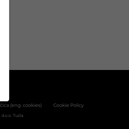
ačića (eng. cookies)
Cookie Policy
d.o.o. Tuzla