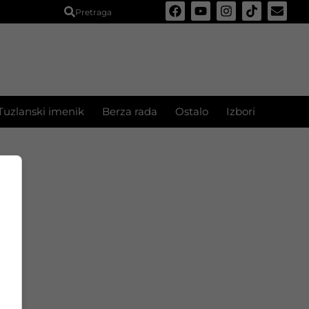
Pretraga
Tuzlanski imenik
Berza rada
Ostalo
Izbori