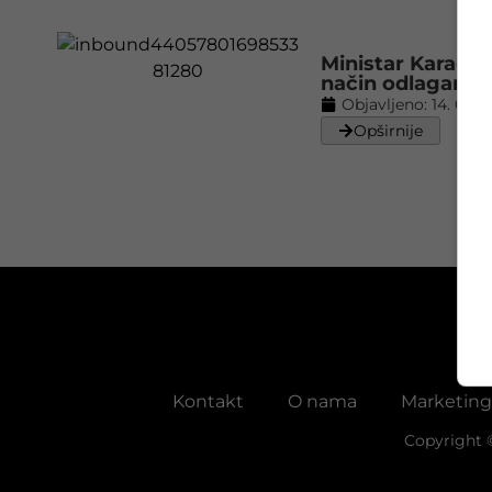
Ministar Karadžin
način odlaganja
Objavljeno:
14. 09. 
Opširnije
Kontakt
O nama
Marketing
Copyright 