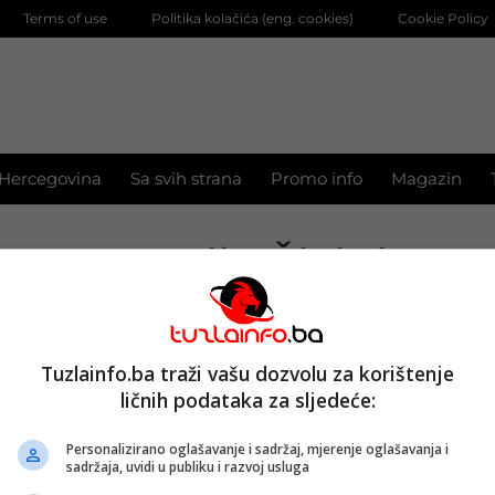
Terms of use
Politika kolačića (eng. cookies)
Cookie Policy
 Hercegovina
Sa svih strana
Promo info
Magazin
Deponija Živinice
pnog puta prioritet za Regionalnu sanitarnu
Tuzlainfo.ba traži vašu dozvolu za korištenje
EP“ Živinice
ličnih podataka za sljedeće:
2022.
Personalizirano oglašavanje i sadržaj, mjerenje oglašavanja i
sadržaja, uvidi u publiku i razvoj usluga