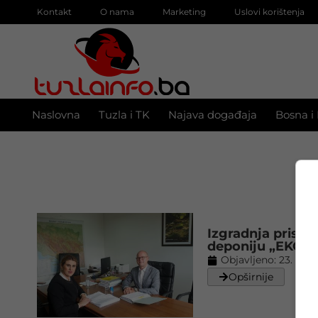
Kontakt
O nama
Marketing
Uslovi korištenja
Naslovna
Tuzla i TK
Najava događaja
Bosna i
Izgradnja pristu
deponiju „EKO-S
Objavljeno:
23. 09. 
Opširnije