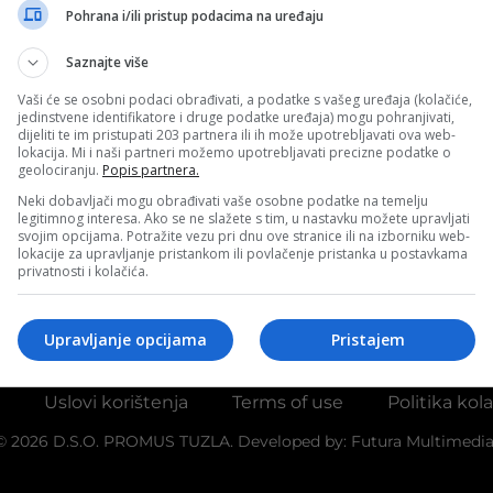
Pohrana i/ili pristup podacima na uređaju
: Deponija u Živinicama je ekološki prihvatljiv
Saznajte više
 otpada
Vaši će se osobni podaci obrađivati, a podatke s vašeg uređaja (kolačiće,
2021.
jedinstvene identifikatore i druge podatke uređaja) mogu pohranjivati,
dijeliti te im pristupati 203 partnera ili ih može upotrebljavati ova web-
lokacija. Mi i naši partneri možemo upotrebljavati precizne podatke o
geolociranju.
Popis partnera.
Neki dobavljači mogu obrađivati vaše osobne podatke na temelju
legitimnog interesa. Ako se ne slažete s tim, u nastavku možete upravljati
svojim opcijama. Potražite vezu pri dnu ove stranice ili na izborniku web-
lokacije za upravljanje pristankom ili povlačenje pristanka u postavkama
privatnosti i kolačića.
Upravljanje opcijama
Pristajem
Uslovi korištenja
Terms of use
Politika kol
© 2026 D.S.O. PROMUS TUZLA. Developed by:
Futura Multimedia 