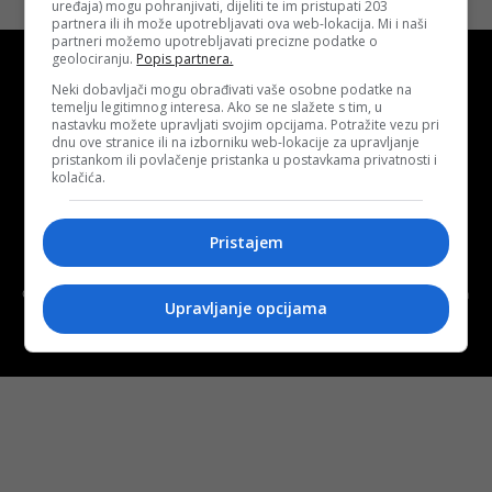
uređaja) mogu pohranjivati, dijeliti te im pristupati 203
partnera ili ih može upotrebljavati ova web-lokacija. Mi i naši
partneri možemo upotrebljavati precizne podatke o
geolociranju.
Popis partnera.
Neki dobavljači mogu obrađivati vaše osobne podatke na
temelju legitimnog interesa. Ako se ne slažete s tim, u
nastavku možete upravljati svojim opcijama. Potražite vezu pri
dnu ove stranice ili na izborniku web-lokacije za upravljanje
Kontakt
O nama
Marketing
pristankom ili povlačenje pristanka u postavkama privatnosti i
kolačića.
Uslovi korištenja
Terms of use
Pristajem
Politika kolačića (eng. cookies)
Cookie Policy
Copyright © 2026 D.S.O. PROMUS TUZLA. Developed by:
Futura
Upravljanje opcijama
Multimedia d.o.o. Tuzla