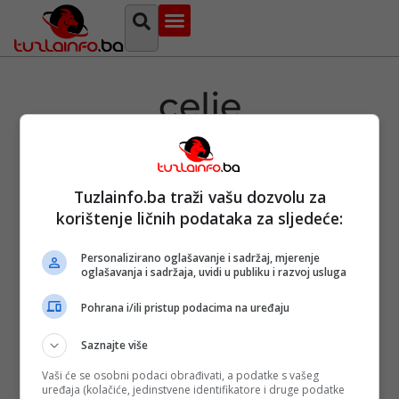
Najava događaja
Bosna i Hercegovina
Sa svih strana
Tuzlanski imenik
celje
Tuzlainfo.ba traži vašu dozvolu za
Slovenija:
korištenje ličnih podataka za sljedeće:
Muškarac iz
BiH ubijen u
Celju
Personalizirano oglašavanje i sadržaj, mjerenje
oglašavanja i sadržaja, uvidi u publiku i razvoj usluga
Objavljeno:
08.
09. 2023.
Pohrana i/ili pristup podacima na uređaju
Opširnije
Saznajte više
Vaši će se osobni podaci obrađivati, a podatke s vašeg
uređaja (kolačiće, jedinstvene identifikatore i druge podatke