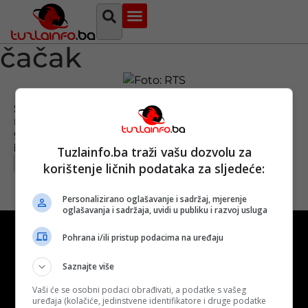
Najava događaja
Bosna i Hercegovina
Sa svih strana
Tuzlanski imenik
čačak
Srbija: Snažna eksplozija u fabrici
namjenske industrije, naređena evakuacija
građana
Objavljeno:
19. 06. 2021.
Tuzlainfo.ba traži vašu dozvolu za
Opširnije
korištenje ličnih podataka za sljedeće:
Personalizirano oglašavanje i sadržaj, mjerenje
oglašavanja i sadržaja, uvidi u publiku i razvoj usluga
Pohrana i/ili pristup podacima na uređaju
Saznajte više
Kontakt
O nama
Marketing
Vaši će se osobni podaci obrađivati, a podatke s vašeg
uređaja (kolačiće, jedinstvene identifikatore i druge podatke