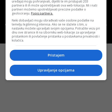
uređaja) mogu pohranjivati, dijeliti te im pristupati 203
Uslovi korištenja
Terms of use
partnera ili ih može upotrebljavati ova web-lokacija. Mi i naši
partneri možemo upotrebljavati precizne podatke o
geolociranju.
Popis partnera.
Politika kolačića (eng. cookies)
Cookie Policy
Neki dobavljači mogu obrađivati vaše osobne podatke na
temelju legitimnog interesa. Ako se ne slažete s tim, u
Copyright © 2026 D.S.O. PROMUS TUZLA. Developed by:
Futura
nastavku možete upravljati svojim opcijama. Potražite vezu pri
Multimedia d.o.o. Tuzla
dnu ove stranice ili na izborniku web-lokacije za upravljanje
pristankom ili povlačenje pristanka u postavkama privatnosti i
kolačića.
Pristajem
Upravljanje opcijama