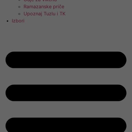
Ramazanske priče
Upoznaj Tuzlu i TK
Izbori