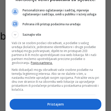
Upoznaj Tuzlu i TK
Izbori
Personalizirano oglašavanje i sadržaj, mjerenje
oglašavanja i sadržaja, uvidi u publiku i razvoj usluga
Pohrana i/ili pristup podacima na uređaju
budzet institucija
Saznajte više
Vaši će se osobni podaci obrađivati, a podatke s vašeg
uređaja (kolačiće, jedinstvene identifikatore i druge podatke
uređaja) mogu pohranjivati, dijeliti te im pristupati 203
partnera ili ih može upotrebljavati ova web-lokacija. Mi i naši
partneri možemo upotrebljavati precizne podatke o
geolociranju.
Popis partnera.
Vijeće ministara BiH usvojilo Nacrt budžeta
Neki dobavljači mogu obrađivati vaše osobne podatke na
institucija
temelju legitimnog interesa. Ako se ne slažete s tim, u
nastavku možete upravljati svojim opcijama. Potražite vezu pri
dnu ove stranice ili na izborniku web-lokacije za upravljanje
pristankom ili povlačenje pristanka u postavkama privatnosti i
kolačića.
Pristajem