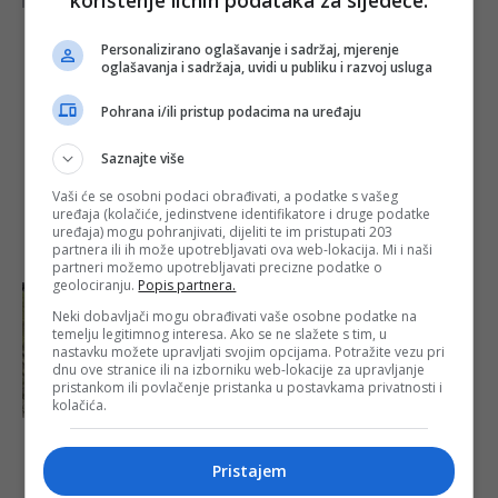
Tuzlanka
Personalizirano oglašavanje i sadržaj, mjerenje
Selma treba
oglašavanja i sadržaja, uvidi u publiku i razvoj usluga
našu pomoć,
za liječenje
Pohrana i/ili pristup podacima na uređaju
potrebno 12
hiljada KM
Saznajte više
Objavljeno:
01. 02.
2025.
Vaši će se osobni podaci obrađivati, a podatke s vašeg
Opširnije
uređaja (kolačiće, jedinstvene identifikatore i druge podatke
uređaja) mogu pohranjivati, dijeliti te im pristupati 203
partnera ili ih može upotrebljavati ova web-lokacija. Mi i naši
partneri možemo upotrebljavati precizne podatke o
geolociranju.
Popis partnera.
Neki dobavljači mogu obrađivati vaše osobne podatke na
temelju legitimnog interesa. Ako se ne slažete s tim, u
nastavku možete upravljati svojim opcijama. Potražite vezu pri
dnu ove stranice ili na izborniku web-lokacije za upravljanje
pristankom ili povlačenje pristanka u postavkama privatnosti i
kolačića.
Jeleni zalutali u
Tuzlu, upućen
Pristajem
apel