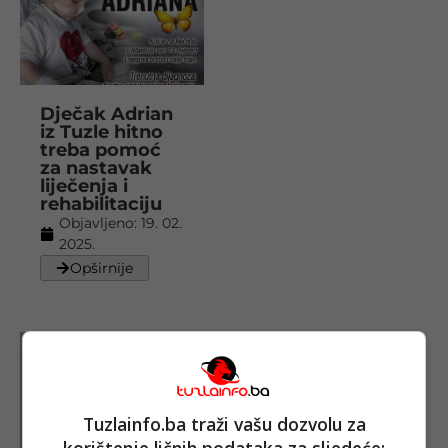
Dječak Adrian
iz Tuzle hitno
treba pomoć
za nastavak
liječenja i
rehabilitaciju
Objavljeno:
19. 02.
2025.
Opširnije
Tuzlainfo.ba traži vašu dozvolu za
korištenje ličnih podataka za sljedeće: