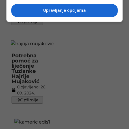
građanima
Objavljeno:
13. 12.
Upravljanje opcijama
2024.
Opširnije
Potrebna
pomoć za
liječenje
Tuzlanke
Hajrije
Mujaković
Objavljeno:
26.
09. 2024.
Opširnije