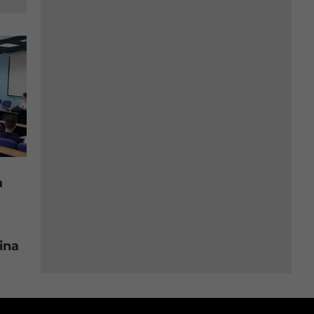
a
ina