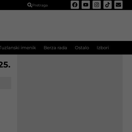
Pretraga
Tuzlanski imenik
Berza rada
Ostalo
Izbori
25.