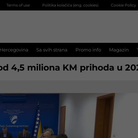
Terms of use
Politika kolačića (eng. cookies)
Cookie Policy
 Hercegovina
Sa svih strana
Promo info
Magazin
od 4,5 miliona KM prihoda u 20