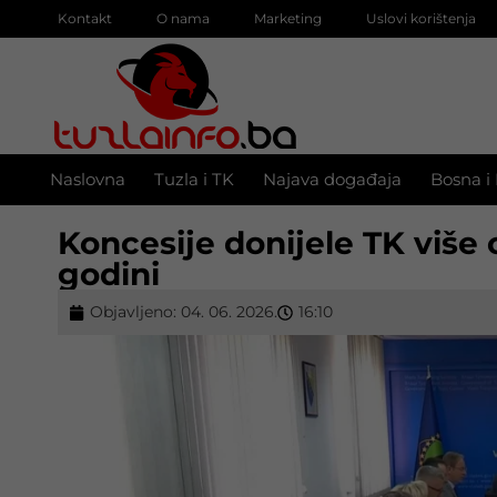
Kontakt
O nama
Marketing
Uslovi korištenja
Naslovna
Tuzla i TK
Najava događaja
Bosna i
Koncesije donijele TK više 
godini
Objavljeno:
04. 06. 2026.
16:10