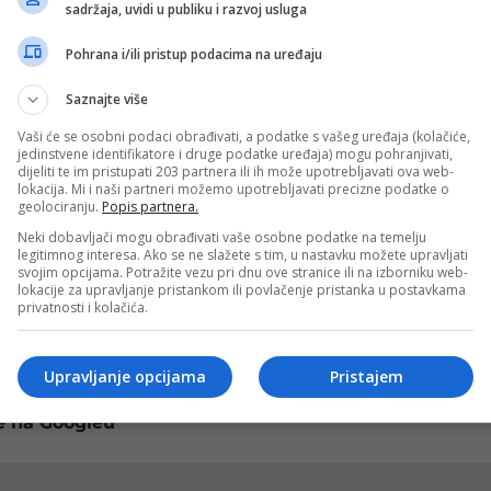
sadržaja, uvidi u publiku i razvoj usluga
neralnih sirovina, slane, termalne, termomineralne i
Pohrana i/ili pristup podacima na uređaju
enje ugovora sa osam privrednih društava, a tri postupk
Saznajte više
ovora.
Vaši će se osobni podaci obrađivati, a podatke s vašeg uređaja (kolačiće,
jedinstvene identifikatore i druge podatke uređaja) mogu pohranjivati,
akturisano je ukupno 6.059.772 KM, što predstavlja
dijeliti te im pristupati 203 partnera ili ih može upotrebljavati ova web-
4 posto u odnosu na 2024. godinu. Istovremeno je napl
lokacija. Mi i naši partneri možemo upotrebljavati precizne podatke o
geolociranju.
Popis partnera.
prihoda po ovom osnovu.
Neki dobavljači mogu obrađivati vaše osobne podatke na temelju
ključno sa 31. decembrom 2025. godine iznosila su 7.67
legitimnog interesa. Ako se ne slažete s tim, u nastavku možete upravljati
svojim opcijama. Potražite vezu pri dnu ove stranice ili na izborniku web-
očetku godine.
lokacije za upravljanje pristankom ili povlačenje pristanka u postavkama
privatnosti i kolačića.
ke uglja. Ukupna potraživanja od rudnika „Kreka“, „Banović
oga „Kreka“ duguje više od šest miliona KM, RMU „Banov
 gotovo 400.000 KM.
Upravljanje opcijama
Pristajem
e na Googleu