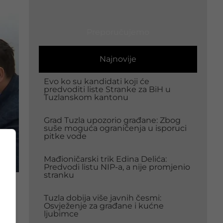
Preporučujemo
Najnovije
Evo ko su kandidati koji će
predvoditi liste Stranke za BiH u
Tuzlanskom kantonu
Grad Tuzla upozorio građane: Zbog
suše moguća ograničenja u isporuci
pitke vode
Mađioničarski trik Edina Delića:
Predvodi listu NIP-a, a nije promjenio
stranku
Tuzla dobija više javnih česmi:
Osvježenje za građane i kućne
i iz
ljubimce
o je