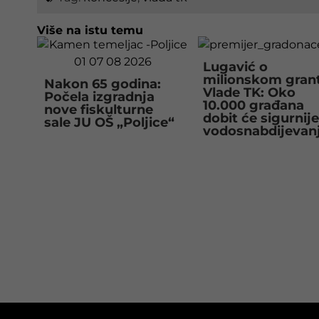
Više na istu temu
Lugavić o
milionskom gran
Nakon 65 godina:
Vlade TK: Oko
Počela izgradnja
10.000 građana
nove fiskulturne
dobit će sigurnije
sale JU OŠ „Poljice“
vodosnabdijevan