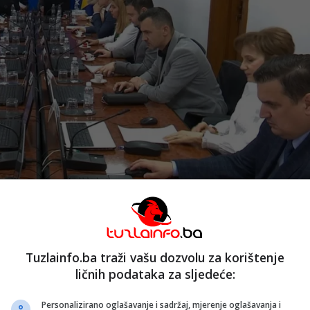
Tuzlainfo.ba traži vašu dozvolu za korištenje
ličnih podataka za sljedeće:
ju o prihodima i stepenu naplate po ugovorima o koncesij
Personalizirano oglašavanje i sadržaj, mjerenje oglašavanja i
. Prema podacima Ministarstva, na kraju prošle godine bil