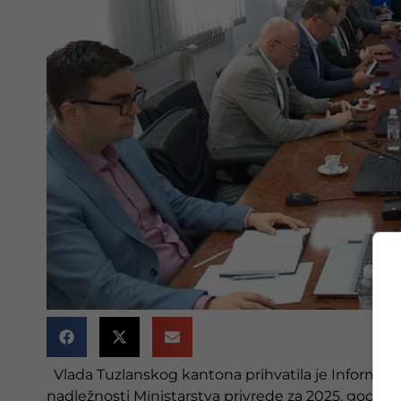
Vlada Tuzlanskog kantona prihvatila je Informaci
nadležnosti Ministarstva privrede za 2025. godinu