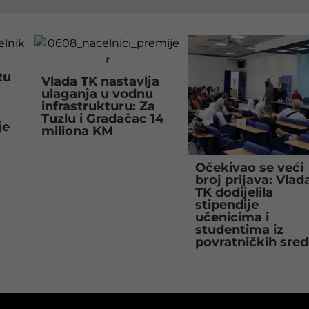
tu
Vlada TK nastavlja
ulaganja u vodnu
infrastrukturu: Za
Tuzlu i Gradačac 14
je
miliona KM
Očekivao se veći
broj prijava: Vlad
TK dodijelila
stipendije
učenicima i
studentima iz
povratničkih sred