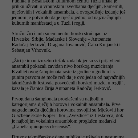
Publika u Bosanskom kulturnom centru Tuzla imala je
priliku uživati u vrhunskim izvedbama dječijih, kamernih,
mješovitih i vokalnih ansambala, a ovogodišnje izdanje još
jednom je potvrdilo da je riječ o jednoj od najznačajnijih
kulturnih manifestacija u Tuzli i regiji.
Stručni žiri činili su eminentni horski stručnjaci iz
Hrvatske, Srbije, Mađarske i Slovenije – Antoaneta
Radočaj Jerković, Dragana Jovanović, Ćaba Kutjanski i
Sebastjan Vrhovnik.
„Žiri je imao izuzetno težak zadatak jer su svi prijavljeni
ansambli pokazali zavidan nivo horskog muziciranja.
Kvalitet ovog šampionata raste iz godine u godinu i s
punim pravom se može reći da je ovo jedan od najvažnijih
takmičarskih festivala posvećenih horskoj muzici u regiji“,
kazala je članica žirija Antoaneta Radočaj Jerković.
Prvog dana šampionata proglašeni su najbolji u
kategorijama dječijih horova i vokalnih ansambala. Prve
nagrade među dječijim horovima osvojili su Mješoviti hor
Glazbene škole Koper i hor „Zvezdice“ iz Leskovca, dok
je najboljim vokalnim ansamblom proglašen mađarski
„Capella quinqueecclesiensis“.
Drugog takmičarskog dana publika je uživala u nastupima