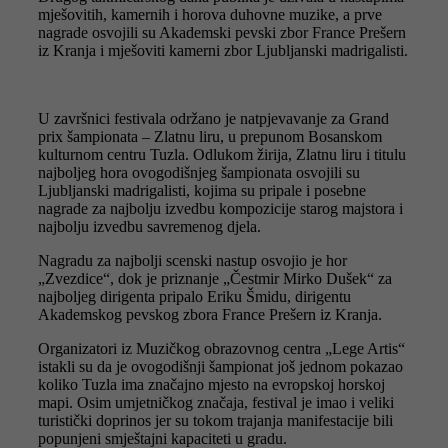
mješovitih, kamernih i horova duhovne muzike, a prve
nagrade osvojili su Akademski pevski zbor France Prešern
iz Kranja i mješoviti kamerni zbor Ljubljanski madrigalisti.
U završnici festivala održano je natpjevavanje za Grand
prix šampionata – Zlatnu liru, u prepunom Bosanskom
kulturnom centru Tuzla. Odlukom žirija, Zlatnu liru i titulu
najboljeg hora ovogodišnjeg šampionata osvojili su
Ljubljanski madrigalisti, kojima su pripale i posebne
nagrade za najbolju izvedbu kompozicije starog majstora i
najbolju izvedbu savremenog djela.
Nagradu za najbolji scenski nastup osvojio je hor
„Zvezdice“, dok je priznanje „Čestmir Mirko Dušek“ za
najboljeg dirigenta pripalo Eriku Šmidu, dirigentu
Akademskog pevskog zbora France Prešern iz Kranja.
Organizatori iz Muzičkog obrazovnog centra „Lege Artis“
istakli su da je ovogodišnji šampionat još jednom pokazao
koliko Tuzla ima značajno mjesto na evropskoj horskoj
mapi. Osim umjetničkog značaja, festival je imao i veliki
turistički doprinos jer su tokom trajanja manifestacije bili
popunjeni smještajni kapaciteti u gradu.