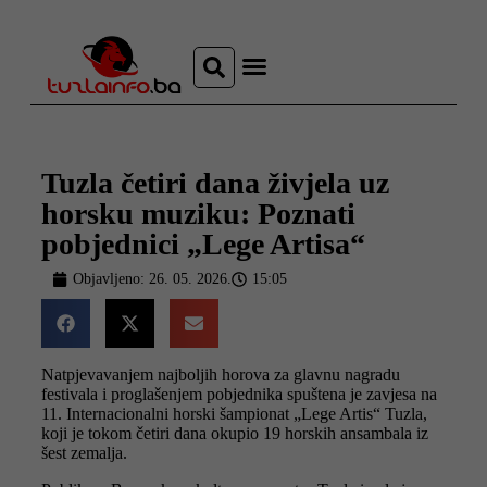
Najava događaja
Bosna i Hercegovina
Sa svih strana
Tuzlanski imenik
Tuzla četiri dana živjela uz
horsku muziku: Poznati
pobjednici „Lege Artisa“
Objavljeno:
26. 05. 2026.
15:05
Natpjevavanjem najboljih horova za glavnu nagradu
festivala i proglašenjem pobjednika spuštena je zavjesa na
11. Internacionalni horski šampionat „Lege Artis“ Tuzla,
koji je tokom četiri dana okupio 19 horskih ansambala iz
šest zemalja.