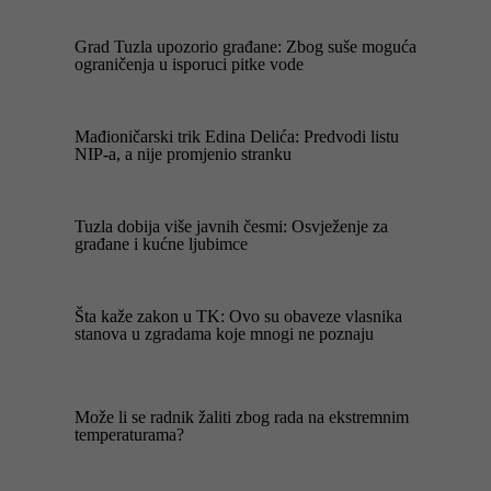
Grad Tuzla upozorio građane: Zbog suše moguća
ograničenja u isporuci pitke vode
Mađioničarski trik Edina Delića: Predvodi listu
NIP-a, a nije promjenio stranku
Tuzla dobija više javnih česmi: Osvježenje za
građane i kućne ljubimce
Šta kaže zakon u TK: Ovo su obaveze vlasnika
stanova u zgradama koje mnogi ne poznaju
Može li se radnik žaliti zbog rada na ekstremnim
temperaturama?