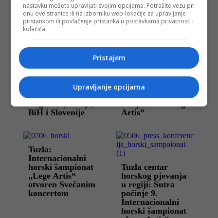
nastavku možete upravljati svojim opcijama. Potražite vezu pri
dnu ove stranice ili na izborniku web-lokacije za upravljanje
pristankom ili povlačenje pristanka u postavkama privatnosti i
kolačića.
Više na istu temu
Pristajem
Završen 10.
“Mariborski
horski šampionat
oktet” najbolji
“Lege Artis”:
ansambl
Pobjednički pečat
Internacionalnog
Upravljanje opcijama
ostavili horovi iz
horskog
Bugarske, Srbije,
šampionata “Lege
BiH i Slovenije
Artis”
Tuzla:
Internacionalni
horski šampionat
Tuzla centar
„Lege Artis“
horskog pjevanja
otvoren Svečanim
u regiji: Sutra
koncertom
počinje 9.
Internacionalni
horski šampionat