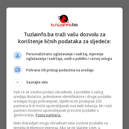
Tuzlainfo.ba traži vašu dozvolu za
korištenje ličnih podataka za sljedeće:
Personalizirano oglašavanje i sadržaj, mjerenje
oglašavanja i sadržaja, uvidi u publiku i razvoj usluga
Pohrana i/ili pristup podacima na uređaju
Saznajte više
Vaši će se osobni podaci obrađivati, a podatke s vašeg
uređaja (kolačiće, jedinstvene identifikatore i druge podatke
uređaja) mogu pohranjivati, dijeliti te im pristupati 203
partnera ili ih može upotrebljavati ova web-lokacija. Mi i naši
partneri možemo upotrebljavati precizne podatke o
geolociranju.
Popis partnera.
Neki dobavljači mogu obrađivati vaše osobne podatke na
temelju legitimnog interesa. Ako se ne slažete s tim, u