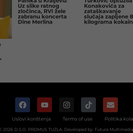
Panika u Kraljevu:
Turković optužila
Uz slike ratnog
Konakovića za
zločinca, RVI žele
zataškavanje
zabranu koncerta
slučaja zapljene 
Dine Merlina
kilograma kokain
e
”
Uslovi korištenja
Terms of use
Politika kol
© 2026 D.S.O. PROMUS TUZLA. Developed by:
Futura Multimedia 