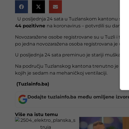
U posljednja 24 sata u Tuzlanskom kantonu su obr
44 pozitivne
na koronavirus – potvrdili su danas 
Novozaražene osobe registrovane su u Tuzli i to 33,
po jedna novozaražena osoba registrovana je u Gra
U posljednja 24 sata preminuo je stariji muškarac 
Na području Tuzlanskog kantona trenutno je akti
kojih je sedam na mehaničkoj ventilaciji.
(Tuzlainfo.ba)
Dodajte tuzlainfo.ba među omiljene izvor
Više na istu temu