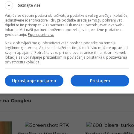
Saznajte više
Vaši će se osobni podaci obrađivati, a podatke s vašeg uređaja (kolačiće,
ađeni rezultati za 245 testiranih osoba od kojih su
jedinstvene identifikatore i druge podatke uređaja) mogu pohranjivati,
dijeliti te im pristupati 203 partnera ili ih može upotrebljavati ova web-
iz Kriznog štaba ministarstva zdravstva TK.
lokacija. Mi i naši partneri možemo upotrebljavati precizne podatke o
geolociranju.
Popis partnera.
 zatim Živinicama, Banovićima, Lukavcu i Kalesiji po dvije
Neki dobavljači mogu obrađivati vaše osobne podatke na temelju
čanici, Gradačcu i Kladnju.
legitimnog interesa. Ako se ne slažete s tim, u nastavku možete upravljati
svojim opcijama. Potražite vezu pri dnu ove stranice ili na izborniku web-
(1935.) iz Gračanice od posljedica zaraze korona virusom.
lokacije za upravljanje pristankom ili povlačenje pristanka u postavkama
privatnosti i kolačića.
vno zaraženo 421 osoba.
Hospitalizirane su 44 osobe, od
Upravljanje opcijama
Pristajem
e na Googleu