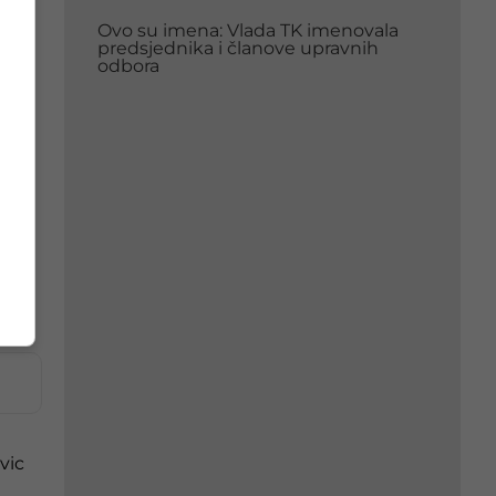
Ovo su imena: Vlada TK imenovala
predsjednika i članove upravnih
odbora
, te