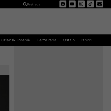
Pretraga
Tuzlanski imenik
Berza rada
Ostalo
Izbori