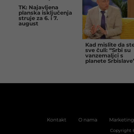
TK: Najavljena
planska isključenja
struje za 6. i 7.
august
Kad mislite da st
sve čuli: “Srbi su
vanzemaljci s
planete Srbislave
Kontakt
O nama
Marketing
Copyright 