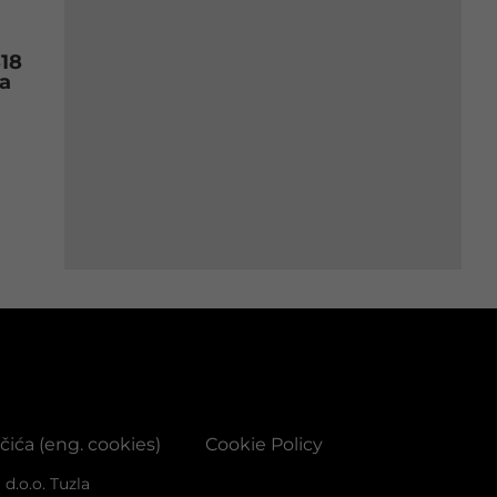
818
a
ačića (eng. cookies)
Cookie Policy
d.o.o. Tuzla