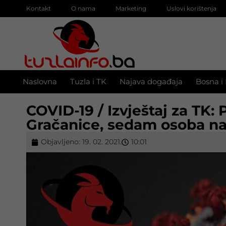
Kontakt
O nama
Marketing
Uslovi korištenja
Naslovna
Tuzla i TK
Najava događaja
Bosna i
COVID-19 / Izvještaj za TK:
Gračanice, sedam osoba na
Objavljeno:
19. 02. 2021.
10:01