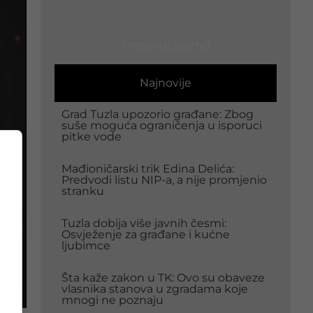
Preporučujemo
Najnovije
Grad Tuzla upozorio građane: Zbog
suše moguća ograničenja u isporuci
pitke vode
Mađioničarski trik Edina Delića:
Predvodi listu NIP-a, a nije promjenio
stranku
Tuzla dobija više javnih česmi:
Osvježenje za građane i kućne
ljubimce
Šta kaže zakon u TK: Ovo su obaveze
vlasnika stanova u zgradama koje
mnogi ne poznaju