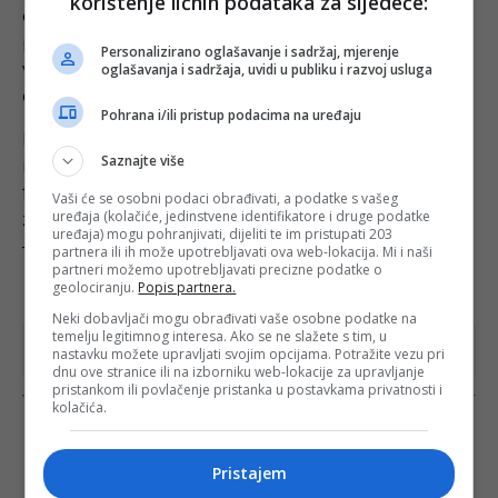
korištenje ličnih podataka za sljedeće:
obrađene sve povijesne mijene i ona obuhvaća sve
povijesno relevantne ličnosti, odnosno svako
Personalizirano oglašavanje i sadržaj, mjerenje
vareško ime širega društvenog značaja u svim
oglašavanja i sadržaja, uvidi u publiku i razvoj usluga
oblastima života i rada.
Pohrana i/ili pristup podacima na uređaju
Monografija ima gotovo 400 stranica, podijeljena je
Saznajte više
na 65 tematskih cjelina, popraćena s više od 600
fotografija i ilustracija te odgovarajućim
Vaši će se osobni podaci obrađivati, a podatke s vašeg
uređaja (kolačiće, jedinstvene identifikatore i druge podatke
znanstvenim aparatom, a obogaćena je i dodatkom
uređaja) mogu pohranjivati, dijeliti te im pristupati 203
– Leksikonom uglednih Varešana.
partnera ili ih može upotrebljavati ova web-lokacija. Mi i naši
partneri možemo upotrebljavati precizne podatke o
(Tuzlainfo.ba)
geolociranju.
Popis partnera.
Neki dobavljači mogu obrađivati vaše osobne podatke na
temelju legitimnog interesa. Ako se ne slažete s tim, u
Dodajte tuzlainfo.ba među omiljene izvore na
nastavku možete upravljati svojim opcijama. Potražite vezu pri
Googleu
dnu ove stranice ili na izborniku web-lokacije za upravljanje
pristankom ili povlačenje pristanka u postavkama privatnosti i
kolačića.
Pristajem