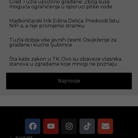
Grad Tuzla upozorio građane: Zbog suše
moguća ograničenja u isporuci pitke vode
Mađioničarski trik Edina Delića: Predvodi listu
NIP-a, a nije promjenio stranku
Tuzla dobija više javnih česmi: Osvježenje za
građane i kućne ljubimce
Šta kaže zakon u TK: Ovo su obaveze vlasnika
stanova u zgradama koje mnogi ne poznaju
Najnovije
Kontakt