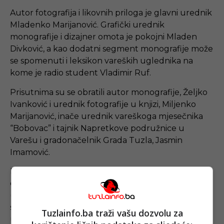
Autor fotografija i likovnih priloga je glavni urednik
Mladenko Marijanović. Grafički urednik
monografije i dizajner omota je pokojni Mladen
Divković, a kao dodatni segment monografije može
se spomenuti i leksikon vareških uglednika na
kome je radio student Vladimir Ruf.
Prisutnima su se obratili autor monografije, Željko
Ivanković i urednik fotografije u knjizi, Miljenko
Marijanović, inače urednik vareškoga mjesečnika
“Bobovac” i tajnik Napretkove podružnice u
Varešu i gradonačelnik Grada Tuzla, Jasmin
Imamović.
Fotomonografija, kako sugerira i sam naslov,
obuhvaća ukupnu povijest vareških prostora
(političku, gospodarsku i kulturnu povijest), ne
samo od vremena postanka imena Vareš i ne samo
Tuzlainfo.ba traži vašu dozvolu za
u današnjim granicama općine Vareš. U knjizi su