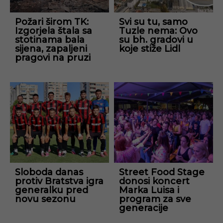
Požari širom TK:
Svi su tu, samo
Izgorjela štala sa
Tuzle nema: Ovo
stotinama bala
su bh. gradovi u
sijena, zapaljeni
koje stiže Lidl
pragovi na pruzi
Sloboda danas
Street Food Stage
protiv Bratstva igra
donosi koncert
generalku pred
Marka Luisa i
novu sezonu
program za sve
generacije