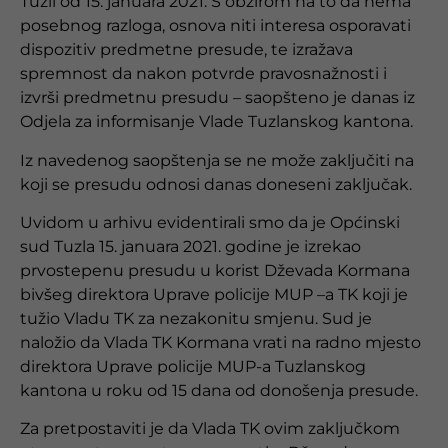
Tuzli od 15. januara 2021. S obzirom na to da nema
posebnog razloga, osnova niti interesa osporavati
dispozitiv predmetne presude, te izražava
spremnost da nakon potvrde pravosnažnosti i
izvrši predmetnu presudu – saopšteno je danas iz
Odjela za informisanje Vlade Tuzlanskog kantona.
Iz navedenog saopštenja se ne može zaključiti na
koji se presudu odnosi danas doneseni zaključak.
Uvidom u arhivu evidentirali smo da je Općinski
sud Tuzla 15. januara 2021. godine je izrekao
prvostepenu presudu u korist Dževada Kormana
bivšeg direktora Uprave policije MUP –a TK koji je
tužio Vladu TK za nezakonitu smjenu. Sud je
naložio da Vlada TK Kormana vrati na radno mjesto
direktora Uprave policije MUP-a Tuzlanskog
kantona u roku od 15 dana od donošenja presude.
Za pretpostaviti je da Vlada TK ovim zaključkom