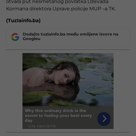
otvara put nesmetanog povratka Dževada
Kormana direktora Uprave policije MUP –a TK.
(Tuzlainfo.ba)
Dodajte tuzlainfo.ba među omiljene izvore na
Googleu