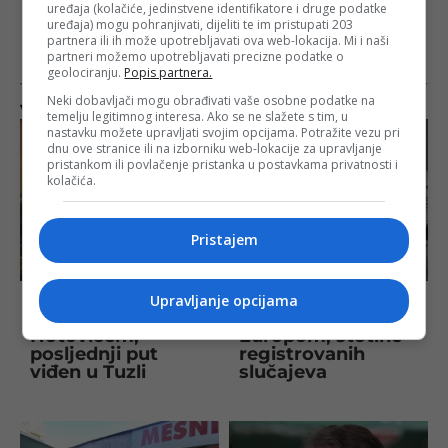
uređaja (kolačiće, jedinstvene identifikatore i druge podatke
uređaja) mogu pohranjivati, dijeliti te im pristupati 203
partnera ili ih može upotrebljavati ova web-lokacija. Mi i naši
partneri možemo upotrebljavati precizne podatke o
geolociranju.
Popis partnera.
Neki dobavljači mogu obrađivati vaše osobne podatke na
Više na istu temu
temelju legitimnog interesa. Ako se ne slažete s tim, u
nastavku možete upravljati svojim opcijama. Potražite vezu pri
dnu ove stranice ili na izborniku web-lokacije za upravljanje
pristankom ili povlačenje pristanka u postavkama privatnosti i
kolačića.
Pristajem
Porodica traga za
Virus za koji nema
Upravljanje opcijama
Vahidom
vakcine hara
Hotovićem,
Europom, stotine
posljednji put
registrovanih
viđen u Tuzli
slučajeva