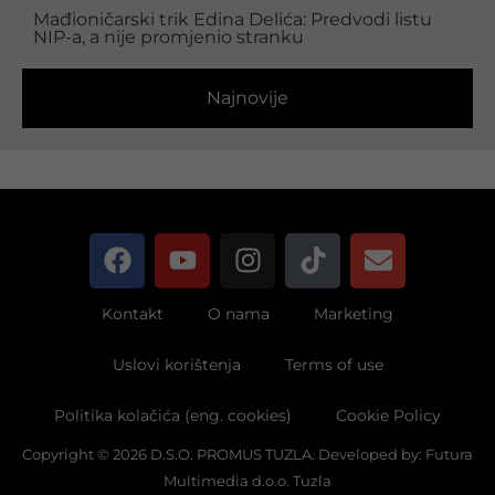
Mađioničarski trik Edina Delića: Predvodi listu
NIP-a, a nije promjenio stranku
Najnovije
Kontakt
O nama
Marketing
Uslovi korištenja
Terms of use
Politika kolačića (eng. cookies)
Cookie Policy
Copyright © 2026 D.S.O. PROMUS TUZLA. Developed by:
Futura
Multimedia d.o.o. Tuzla