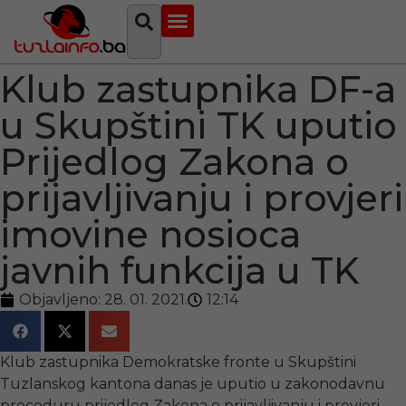
Najava događaja
Bosna i Hercegovina
Sa svih strana
Tuzlanski imenik
Klub zastupnika DF-a
u Skupštini TK uputio
Prijedlog Zakona o
prijavljivanju i provjeri
imovine nosioca
javnih funkcija u TK
Objavljeno:
28. 01. 2021.
12:14
Klub zastupnika Demokratske fronte u Skupštini
Tuzlanskog kantona danas je uputio u zakonodavnu
proceduru prijedlog Zakona o prijavljivanju i provjeri