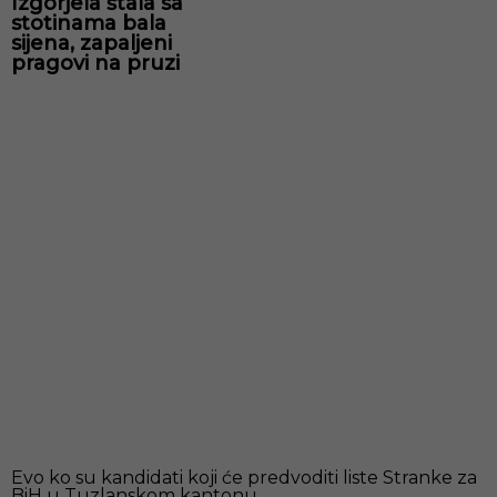
Izgorjela štala sa
stotinama bala
sijena, zapaljeni
pragovi na pruzi
Preporučujemo
Evo ko su kandidati koji će predvoditi liste Stranke za
BiH u Tuzlanskom kantonu