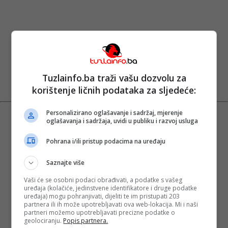
Tuzlainfo.ba traži vašu dozvolu za
korištenje ličnih podataka za sljedeće:
Personalizirano oglašavanje i sadržaj, mjerenje
oglašavanja i sadržaja, uvidi u publiku i razvoj usluga
Pohrana i/ili pristup podacima na uređaju
Saznajte više
Vaši će se osobni podaci obrađivati, a podatke s vašeg
uređaja (kolačiće, jedinstvene identifikatore i druge podatke
uređaja) mogu pohranjivati, dijeliti te im pristupati 203
partnera ili ih može upotrebljavati ova web-lokacija. Mi i naši
partneri možemo upotrebljavati precizne podatke o
geolociranju.
Popis partnera.