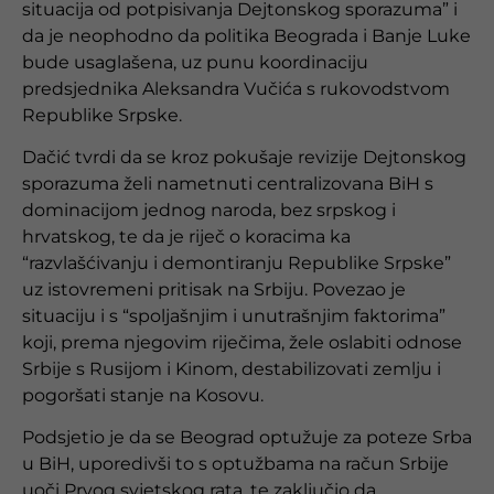
situacija od potpisivanja Dejtonskog sporazuma” i
da je neophodno da politika Beograda i Banje Luke
bude usaglašena, uz punu koordinaciju
predsjednika Aleksandra Vučića s rukovodstvom
Republike Srpske.
Dačić tvrdi da se kroz pokušaje revizije Dejtonskog
sporazuma želi nametnuti centralizovana BiH s
dominacijom jednog naroda, bez srpskog i
hrvatskog, te da je riječ o koracima ka
“razvlašćivanju i demontiranju Republike Srpske”
uz istovremeni pritisak na Srbiju. Povezao je
situaciju i s “spoljašnjim i unutrašnjim faktorima”
koji, prema njegovim riječima, žele oslabiti odnose
Srbije s Rusijom i Kinom, destabilizovati zemlju i
pogoršati stanje na Kosovu.
Podsjetio je da se Beograd optužuje za poteze Srba
u BiH, uporedivši to s optužbama na račun Srbije
uoči Prvog svjetskog rata, te zaključio da