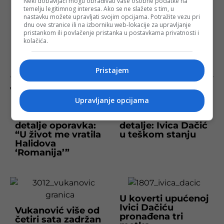
Neki dobavljači mogu obrađivati vaše osobne podatke na
temelju legitimnog interesa. Ako se ne slažete s tim, u
nastavku možete upravljati svojim opcijama. Potražite vezu pri
dnu ove stranice ili na izborniku web-lokacije za upravljanje
pristankom ili povlačenje pristanka u postavkama privatnosti i
kolačića.
Pristajem
Više na istu temu
Upravljanje opcijama
Dačić otkrio
Vučić otkrio
detalje oporavka:
detalje: Ivica Dačić
“U život me vratila
u teškom stanju
Halidova
‘Romanija’”
U koverti upućenoj
Ivici Dačiću
Vukanović više od
pronađena tri
četiri sata zadržan