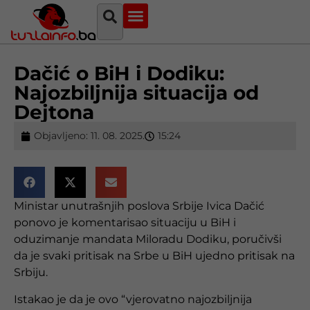
Najava događaja
Bosna i Hercegovina
Sa svih strana
Tuzlanski imenik
Dačić o BiH i Dodiku:
Najozbiljnija situacija od
Dejtona
Objavljeno:
11. 08. 2025.
15:24
Ministar unutrašnjih poslova Srbije Ivica Dačić
ponovo je komentarisao situaciju u BiH i
oduzimanje mandata Miloradu Dodiku, poručivši
da je svaki pritisak na Srbe u BiH ujedno pritisak na
Srbiju.
Istakao je da je ovo “vjerovatno najozbiljnija