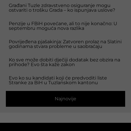
Građani Tuzle zdravstveno osiguranje mogu
ostvariti o trošku Grada – ko ispunjava uslove?
Penzije u FBiH povećane, ali to nije konačno: U
septembru moguća nova razlika
Povrijeđena pjašakinja: Zatvoren prolaz na Slatini
godinama stvara probleme u saobraćaju
Ko sve može dobiti dječiji dodatak bez obzira na
prihode? Evo šta kaže zakon
Evo ko su kandidati koji će predvoditi liste
Stranke za BiH u Tuzlanskom kantonu
Najnovije