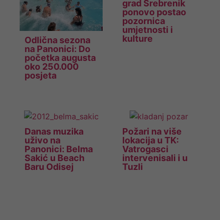
grad Srebrenik
ponovo postao
pozornica
umjetnosti i
kulture
Odlična sezona
na Panonici: Do
početka augusta
oko 250.000
posjeta
Danas muzika
Požari na više
uživo na
lokacija u TK:
Panonici: Belma
Vatrogasci
Sakić u Beach
intervenisali i u
Baru Odisej
Tuzli