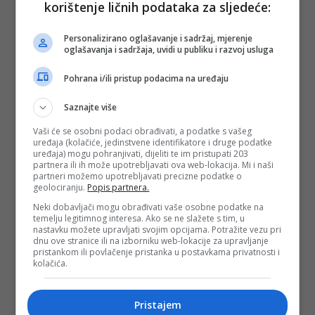
korištenje ličnih podataka za sljedeće:
Christiana Schwarz-Schillinga, moglo bi se kazati
da je razočaran viđenim u Mostaru i činjenicom da
Personalizirano oglašavanje i sadržaj, mjerenje
su, kako kaže, Hrvati i Bošnjaci većinom glasali za
oglašavanja i sadržaja, uvidi u publiku i razvoj usluga
svoje etničke skupine.
Pohrana i/ili pristup podacima na uređaju
“U Mostaru nije bilo izbora od 2008., a SDA i HDZ
su bili zadovoljni činjenicom da im izbori ne
Saznajte više
smetaju u njihovoj vladavini. Stanovnici Mostara
Vaši će se osobni podaci obrađivati, a podatke s vašeg
imali su sjajnu priliku promijeniti situaciju nakon
uređaja (kolačiće, jedinstvene identifikatore i druge podatke
dugih 12 godina, osloboditi se, glasati za druge,
uređaja) mogu pohranjivati, dijeliti te im pristupati 203
partnera ili ih može upotrebljavati ova web-lokacija. Mi i naši
nove ljude. Svi smo se nadali da će se dogoditi
partneri možemo upotrebljavati precizne podatke o
ono što se dogodilo na lokalnim izborima u
geolociranju.
Popis partnera.
Sarajevu ili Banja Luci. No, nažalost, građani
Neki dobavljači mogu obrađivati vaše osobne podatke na
temelju legitimnog interesa. Ako se ne slažete s tim, u
Mostara nisu baš iskoristili ove izbore da omoguće
nastavku možete upravljati svojim opcijama. Potražite vezu pri
promjenu. Hrvati i Bošnjaci većinom su ponovno
dnu ove stranice ili na izborniku web-lokacije za upravljanje
pristankom ili povlačenje pristanka u postavkama privatnosti i
izabrali svoje etničke skupine i sve je ostalo kako
kolačića.
jest”, komentira Schwarz-Schilling za DW.
No, dok iz SDA i HDZ-a puno puta ističu kako se
Pristajem