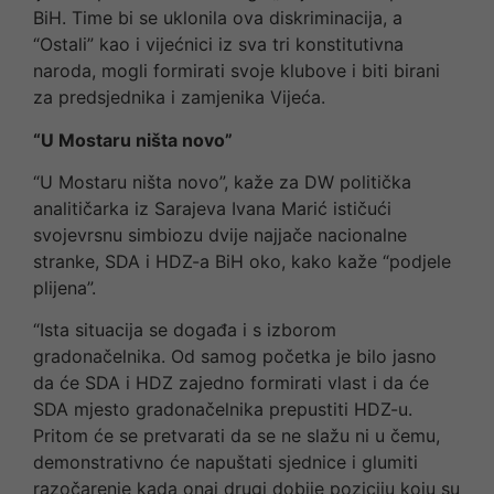
BiH. Time bi se uklonila ova diskriminacija, a
“Ostali” kao i vijećnici iz sva tri konstitutivna
naroda, mogli formirati svoje klubove i biti birani
za predsjednika i zamjenika Vijeća.
“U Mostaru ništa novo”
“U Mostaru ništa novo”, kaže za DW politička
analitičarka iz Sarajeva Ivana Marić ističući
svojevrsnu simbiozu dvije najjače nacionalne
stranke, SDA i HDZ-a BiH oko, kako kaže “podjele
plijena”.
“Ista situacija se događa i s izborom
gradonačelnika. Od samog početka je bilo jasno
da će SDA i HDZ zajedno formirati vlast i da će
SDA mjesto gradonačelnika prepustiti HDZ-u.
Pritom će se pretvarati da se ne slažu ni u čemu,
demonstrativno će napuštati sjednice i glumiti
razočarenje kada onaj drugi dobije poziciju koju su