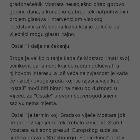
gradonačelnik Mostara neuspješno birao gotovo
godinu dana, a konačno izabrao tek natpolovičnim
brojem glasova i intervencijom visokog
predstavnika Valentina Inzka koji je odlučio da
vijećnici mogu glasati tajno.
“Ostali” i dalje na čekanju
Stoga je veliko pitanje kada će Mostarci imati svoj
učinkovit parlament koji će raditi i odlučivati u
njihovom interesu, a još veća neizvjesnost je kada
će i žitelji ovoga grada koji se izjašnjavaju kao
“ostali” moći biti birani na neku od dužnosti u
Vijeću. Za “Ostale” u ovom četverogodišnjem
sazivu nema mjesta.
“Ostali” je termin koji Gradsko vijeće Mostara još
ne prepoznaje jer bi tek trebalo izmijeniti Statut
Mostara sukladno presudi Europskog suda za
ljudska prava u Strasbourgu „Sejdić-Finci” protiv