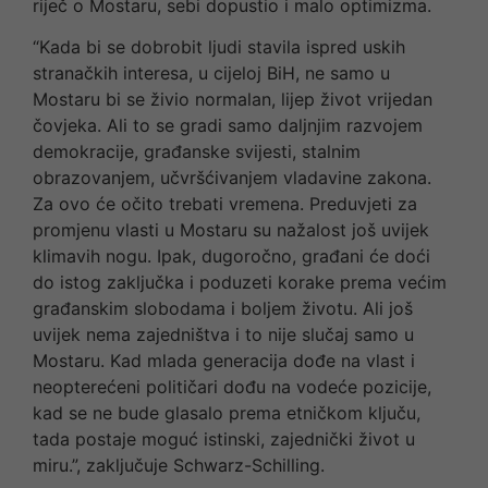
riječ o Mostaru, sebi dopustio i malo optimizma.
“Kada bi se dobrobit ljudi stavila ispred uskih
stranačkih interesa, u cijeloj BiH, ne samo u
Mostaru bi se živio normalan, lijep život vrijedan
čovjeka. Ali to se gradi samo daljnjim razvojem
demokracije, građanske svijesti, stalnim
obrazovanjem, učvršćivanjem vladavine zakona.
Za ovo će očito trebati vremena. Preduvjeti za
promjenu vlasti u Mostaru su nažalost još uvijek
klimavih nogu. Ipak, dugoročno, građani će doći
do istog zaključka i poduzeti korake prema većim
građanskim slobodama i boljem životu. Ali još
uvijek nema zajedništva i to nije slučaj samo u
Mostaru. Kad mlada generacija dođe na vlast i
neopterećeni političari dođu na vodeće pozicije,
kad se ne bude glasalo prema etničkom ključu,
tada postaje moguć istinski, zajednički život u
miru.”, zaključuje Schwarz-Schilling.