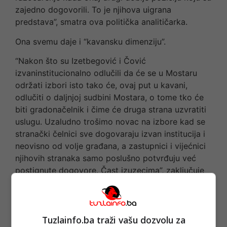
zajedno dogovorili. To je njihova uigrana
predstava”, smatra ova politička analitičarka.
Ona svemu daje i “kavansku dimenziju”.
“Nakon što su Izetbegović i Čović
izvaninstitucionalno odlučili da će se u Mostaru
održati izbori isto tako će, ovaj put u kavani,
odlučiti o daljnjoj sudbini Mostara, o tome tko će
biti gradonačelnik i čime će druga strana uzvratiti
uslugu. Uzaludno trošimo novac na izbore kad se
stranački čelnici sve dogovaraju izvan institucija i
neovisno od volje građana, a zastupnici i vijećnici
njihovih stranaka samo poslušno potvrđuju već
postignute dogovore. Čast izuzecima”, zaključuje
Marić.
Svi birali “svoje” – “Ostalo je kako jest”
Tuzlainfo.ba traži vašu dozvolu za
I za petog, bivšeg, visokog predstavnika u BiH,