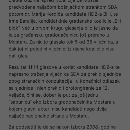
Zlatka Guzina ispred „Koalicije za Mostar”
predvođene najjačom bošnjačkom strankom SDA,
potom dr. Marija Kordića kandidata HDZ-a BiH, te
Irme Baralija, kandidatkinje građanske koalicije „BH
blok”, već u prvom krugu glasanja bilo je jasno da
je za građansku gradonačelnicu još prerano u
Mostaru. Za nju je glasalo tek 5 od 35 vijećnika, a
čak joj ni pojedini vijećnici iz njene koalicije nisu
dali glas.
Rezultat 11:14 glasova u korist kandidata HDZ-a te
naprasno traženje vijećnika SDA za prekid sjednice
zbog stranačkih konzultacija i u konačnici odlazak
sa sjednice i njen prekid i prolongiranje za 12.
veljače, čini se, dobar je put za još jednu
“sapunicu” oko izbora gradonačelnika Mostara u
kojem glavni akteri nisu kandidati nego dvije
najjače nacionalne strane u Mostaru.
Za podsjetiti je da se nakon izbora 2008. godine