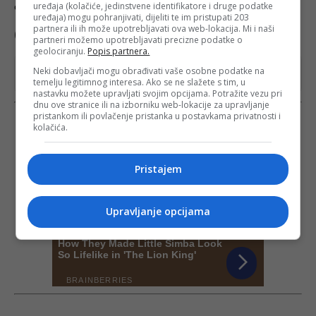
uređaja (kolačiće, jedinstvene identifikatore i druge podatke
čak 102 odsto u odnosu na 2019. godinu (5.859).
uređaja) mogu pohranjivati, dijeliti te im pristupati 203
partnera ili ih može upotrebljavati ova web-lokacija. Mi i naši
(TI/NN)
partneri možemo upotrebljavati precizne podatke o
geolociranju.
Popis partnera.
Dodajte tuzlainfo.ba među omiljene izvore na
Neki dobavljači mogu obrađivati vaše osobne podatke na
Googleu
temelju legitimnog interesa. Ako se ne slažete s tim, u
nastavku možete upravljati svojim opcijama. Potražite vezu pri
dnu ove stranice ili na izborniku web-lokacije za upravljanje
pristankom ili povlačenje pristanka u postavkama privatnosti i
kolačića.
Pristajem
Upravljanje opcijama