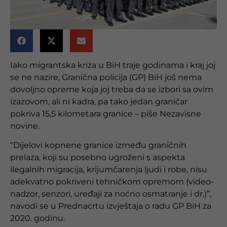
Iako migrantska kriza u BiH traje godinama i kraj joj
se ne nazire, Granična policija (GP) BiH još nema
dovoljno opreme koja joj treba da se izbori sa ovim
izazovom, ali ni kadra, pa tako jedan graničar
pokriva 15,5 kilometara granice – piše Nezavisne
novine.
“Dijelovi kopnene granice između graničnih
prelaza, koji su posebno ugroženi s aspekta
ilegalnih migracija, krijumčarenja ljudi i robe, nisu
adekvatno pokriveni tehničkom opremom (video-
nadzor, senzori, uređaji za noćno osmatranje i dr.)”,
navodi se u Prednacrtu izvještaja o radu GP BiH za
2020. godinu.