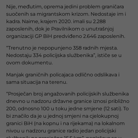
Nije, međutim, oprema jedini problem graničara
suočenih sa migrantskom krizom. Nedostaje im i
kadra. Naime, krajem 2020. imali su 2.288
zaposlenih, dok je Pravilnikom o unutrašnjoj
organizaciji GP BiH predviđeno 2.646 zaposlenih.
“Trenutno je nepopunjeno 358 radnih mjesta.
Nedostaju 334 policijska službenika”, ističe se u
ovom dokumentu.
Manjak graničnih policajaca odlično odslikava i
sama situacija na terenu.
“Prosječan broj angažovanih policijskih službenika
dnevno u nadzoru državne granice iznosi približno
200, odnosno 100 u toku jedne smjene (12 sati). To
bi značilo da je u jednoj smjeni na cjelokupnoj
granici BiH (na kopnu i na rijekama) na lokalnom
nivou u nadzoru granice radio jedan policijski