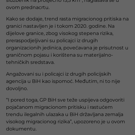
službenik na prosječno 15,5 km”, naglašava se u
ovom prednacrtu.
Kako se dodaje, trend rasta migracionog pritiska na
granici nastavljen je i tokom 2020. godine. Na
dijelove granice, zbog visokog stepena rizika,
preraspodjeljivani su policajci iz drugih
organizacionih jedinica, povećavana je prisutnost u
graničnom pojasu i korištena su materijalno-
tehničkih sredstava.
Angažovani su i policajci iz drugih policijskih
agencija u BiH kao ispomoć. Međutim, ni to nije
dovoljno.
“I pored toga, GP BiH sve teže uspijeva odgovoriti
pojačanom migracionom pritisku i rastućem
trendu ilegalnih ulazaka u BiH državljana zemalja
visokog migracionog rizika”, upozoreno je u ovom
dokumentu.