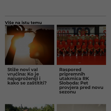
Više na istu temu
Stiže novi val
Raspored
vrućina: Ko je
pripremnih
najugroženiji i
utakmica RK
kako se zaštititi?
Sloboda: Pet
provjera pred novu
sezonu