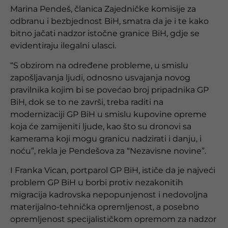
Marina Pendeš, članica Zajedničke komisije za
odbranu i bezbjednost BiH, smatra da je i te kako
bitno jačati nadzor istočne granice BiH, gdje se
evidentiraju ilegalni ulasci.
“S obzirom na određene probleme, u smislu
zapošljavanja ljudi, odnosno usvajanja novog
pravilnika kojim bi se povećao broj pripadnika GP
BiH, dok se to ne završi, treba raditi na
modernizaciji GP BiH u smislu kupovine opreme
koja će zamijeniti ljude, kao što su dronovi sa
kamerama koji mogu granicu nadzirati i danju, i
noću”, rekla je Pendešova za “Nezavisne novine”.
I Franka Vican, portparol GP BiH, ističe da je najveći
problem GP BiH u borbi protiv nezakonitih
migracija kadrovska nepopunjenost i nedovoljna
materijalno-tehnička opremljenost, a posebno
opremljenost specijalističkom opremom za nadzor