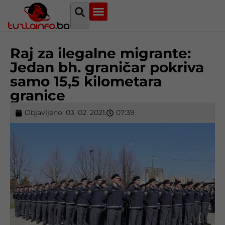
Najava događaja
Bosna i Hercegovina
Sa svih strana
Tuzlanski imenik
Raj za ilegalne migrante:
Jedan bh. graničar pokriva
samo 15,5 kilometara
granice
Objavljeno:
03. 02. 2021.
07:39