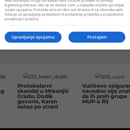
Neki dobavljači mogu obrađivati vaše osobne podatke na temelju
legitimnog interesa. Ako se ne slažete s tim, u nastavku možete upravljati
EEA-e u uvođenju novih tehnologija u izborni proces, što 
svojim opcijama. Potražite vezu pri dnu ove stranice ili na izborniku web-
lokacije za upravljanje pristankom ili povlačenje pristanka u postavkama
i smanjenjem mogućnosti zloupotreba.
privatnosti i kolačića.
Dodikove objave.
Upravljanje opcijama
Pristajem
e na Googleu
Protokolarni
Vučićevo osigura
og
skandal u Mrkonjić
navodno nije zna
Gradu: Dodik
da ih prati grupa
govorio, Karan
MUP-a RS
ostao po strani