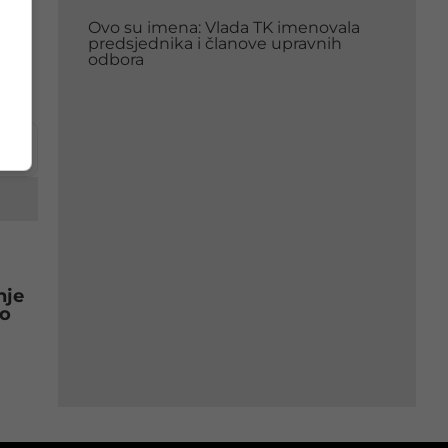
Ovo su imena: Vlada TK imenovala
se
predsjednika i članove upravnih
odbora
nje
lo