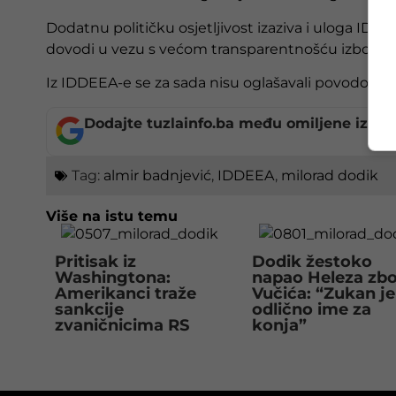
Dodatnu političku osjetljivost izaziva i uloga IDD
dovodi u vezu s većom transparentnošću izbora 
Iz IDDEEA-e se za sada nisu oglašavali povodom 
Dodajte tuzlainfo.ba među omiljene izvor
Tag:
almir badnjević
,
IDDEEA
,
milorad dodik
Više na istu temu
Pritisak iz
Dodik žestoko
Washingtona:
napao Heleza zb
Amerikanci traže
Vučića: “Zukan je
sankcije
odlično ime za
zvaničnicima RS
konja”