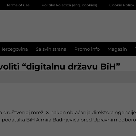
Terms of use
Politika kolačića (eng. cookies)
Cookie Policy
 Hercegovina
Sa svih strana
Promo info
Magazin
liti “digitalnu državu BiH”
 društvenoj mreži X nakon obraćanja direktora Agencije
nu podataka BiH Almira Badnjevića pred Upravnim odbor