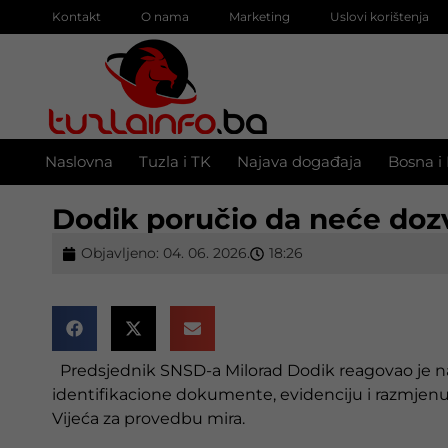
Kontakt
O nama
Marketing
Uslovi korištenja
Naslovna
Tuzla i TK
Najava događaja
Bosna i
Dodik poručio da neće dozvo
Objavljeno:
04. 06. 2026.
18:26
Predsjednik SNSD-a Milorad Dodik reagovao je na
identifikacione dokumente, evidenciju i razmje
Vijeća za provedbu mira.