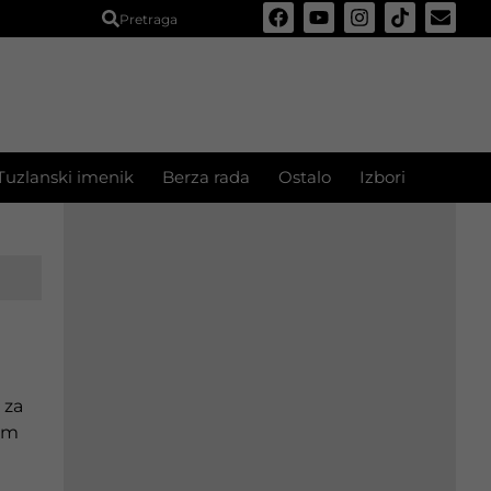
Pretraga
Tuzlanski imenik
Berza rada
Ostalo
Izbori
 za
om