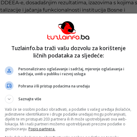
 IDDEEA-e, dosadašnjim rezultatima, izazovima s kojima 
talizacije i jačanja funkcionalnosti institucija Bosne i
mu ulogu IDDEEA-e, tvrdeći da se kroz digitalizaciju
 Direktora Agencije nazvao je “nekim Badnjevićem”, uz oc
ti i pokušaju uzurpacije”.
Tuzlainfo.ba traži vašu dozvolu za korištenje
ličnih podataka za sljedeće:
d realnih identiteta, registara i ličnih podataka koji su
utrašnjih poslova”, napisao je Dodik.
Personalizirano oglašavanje i sadržaj, mjerenje oglašavanja i
sadržaja, uvidi u publiku i razvoj usluga
azvijati samo u okviru, kako tvrdi, jasno utvrđenih ustav
ka od svojih nadležnosti “neće odstupiti nikad”.
Pohrana i/ili pristup podacima na uređaju
sve češće u fokusu javnosti zbog procesa digitalizacije,
Saznajte više
e agencije u modernizaciji administrativnih procesa u B
Vaši će se osobni podaci obrađivati, a podatke s vašeg uređaja (kolačiće,
anijih sporova u vezi s nadležnostima IDDEEA-e, posebno
jedinstvene identifikatore i druge podatke uređaja) mogu pohranjivati,
dijeliti te im pristupati 203 partnera ili ih može upotrebljavati ova web-
lova RS da preuzme određene poslove iz oblasti
lokacija. Mi i naši partneri možemo upotrebljavati precizne podatke o
 sud BiH je, prema ranijim informacijama, potvrdio
geolociranju.
Popis partnera.