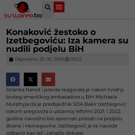
Najava događaja
Bosna i Hercegovina
Sa svih strana
Tuzlanski imenik
Konaković žestoko o
Izetbegoviću: Iza kamera su
nudili podjelu BiH
Objavljeno:
25. 05. 2026.
09:22
Stranka Narod i pravda reagovala je nakon tvrdnji
bivšeg američkog ambasadora u BiH Michaela
Murphyja da je predsjednik SDA Bakir Izetbegović
tokom pregovora o ustavnoj reformi 2021. i 2022.
godine navodno bio spreman pristati na podjelu
Bosne i Hercegovine. Izetbegović je te navode
odbacio kao laž i zatražio dokaze.