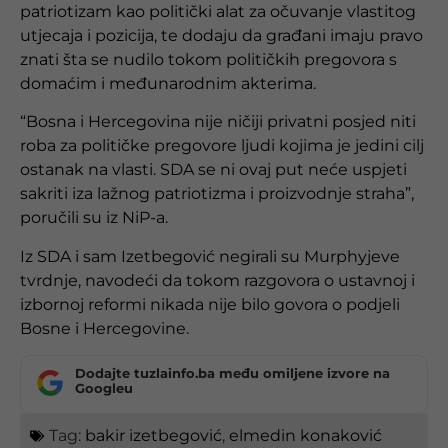
patriotizam kao politički alat za očuvanje vlastitog
utjecaja i pozicija, te dodaju da građani imaju pravo
znati šta se nudilo tokom političkih pregovora s
domaćim i međunarodnim akterima.
“Bosna i Hercegovina nije ničiji privatni posjed niti
roba za političke pregovore ljudi kojima je jedini cilj
ostanak na vlasti. SDA se ni ovaj put neće uspjeti
sakriti iza lažnog patriotizma i proizvodnje straha”,
poručili su iz NiP-a.
Iz SDA i sam Izetbegović negirali su Murphyjeve
tvrdnje, navodeći da tokom razgovora o ustavnoj i
izbornoj reformi nikada nije bilo govora o podjeli
Bosne i Hercegovine.
Dodajte tuzlainfo.ba među omiljene izvore na
Googleu
Tag:
bakir izetbegović
,
elmedin konaković