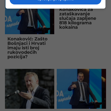
Turković optužila
Konakovića za
zataškavanje
slučaja zapljene
818 kilograma
kokaina
Konaković: Zašto
Bošnjaci i Hrvati
imaju isti broj
rukovodećih
pozicija?