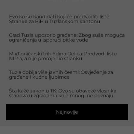
Preporučujemo
Evo ko su kandidati koji će predvoditi liste
Stranke za BiH u Tuzlanskom kantonu
Grad Tuzla upozorio građane: Zbog suše moguća
ograničenja u isporuci pitke vode
Mađioničarski trik Edina Delića: Predvodi listu
NIP-a, a nije promjenio stranku
Tuzla dobija više javnih česmi: Osvježenje za
građane i kućne ljubimce
Šta kaže zakon u TK: Ovo su obaveze vlasnika
stanova u zgradama koje mnogi ne poznaju
Najnovije