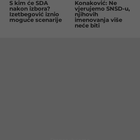
S kim će SDA
Konaković: Ne
nakon izbora?
vjerujemo SNSD-u,
Izetbegović iznio
njihovih
moguće scenarije
imenovanja više
neće biti