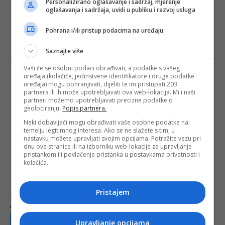
Personalizirano oglašavanje i sadržaj, mjerenje
oglašavanja i sadržaja, uvidi u publiku i razvoj usluga
Pohrana i/ili pristup podacima na uređaju
Saznajte više
Vaši će se osobni podaci obrađivati, a podatke s vašeg
uređaja (kolačiće, jedinstvene identifikatore i druge podatke
uređaja) mogu pohranjivati, dijeliti te im pristupati 203
partnera ili ih može upotrebljavati ova web-lokacija. Mi i naši
partneri možemo upotrebljavati precizne podatke o
geolociranju.
Popis partnera.
Neki dobavljači mogu obrađivati vaše osobne podatke na
temelju legitimnog interesa. Ako se ne slažete s tim, u
nastavku možete upravljati svojim opcijama. Potražite vezu pri
dnu ove stranice ili na izborniku web-lokacije za upravljanje
pristankom ili povlačenje pristanka u postavkama privatnosti i
kolačića.
Pristajem
Više na istu temu
Upravljanje opcijama